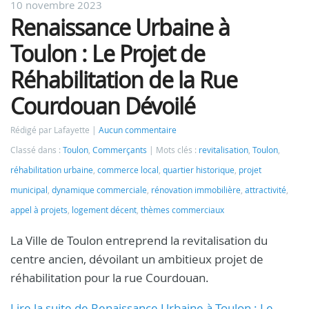
10 novembre 2023
Renaissance Urbaine à
Toulon : Le Projet de
Réhabilitation de la Rue
Courdouan Dévoilé
Rédigé par Lafayette
Aucun commentaire
Classé dans :
Toulon
,
Commerçants
Mots clés :
revitalisation
,
Toulon
,
réhabilitation urbaine
,
commerce local
,
quartier historique
,
projet
municipal
,
dynamique commerciale
,
rénovation immobilière
,
attractivité
,
appel à projets
,
logement décent
,
thèmes commerciaux
La Ville de Toulon entreprend la revitalisation du
centre ancien, dévoilant un ambitieux projet de
réhabilitation pour la rue Courdouan.
Lire la suite de Renaissance Urbaine à Toulon : Le