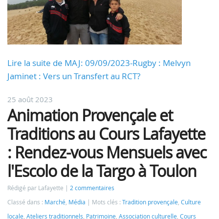
Lire la suite de MAJ: 09/09/2023-Rugby : Melvyn
Jaminet : Vers un Transfert au RCT?
25 août 2023
Animation Provençale et
Traditions au Cours Lafayette
: Rendez-vous Mensuels avec
l'Escolo de la Targo à Toulon
Rédigé par Lafayette
2 commentaires
Classé dans :
Marché
,
Média
Mots clés :
Tradition provençale
,
Culture
locale
,
Ateliers traditionnels
,
Patrimoine
,
Association culturelle
,
Cours