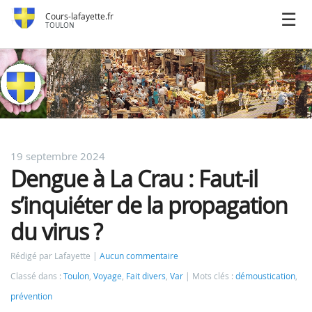
Cours-lafayette.fr
TOULON
19 septembre 2024
Dengue à La Crau : Faut-il
s’inquiéter de la propagation
du virus ?
Rédigé par Lafayette
Aucun commentaire
Classé dans :
Toulon
,
Voyage
,
Fait divers
,
Var
Mots clés :
démoustication
,
prévention