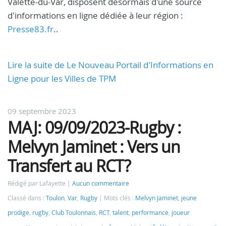
Valette-du-Var, disposent désormais d'une source
d'informations en ligne dédiée à leur région :
Presse83.fr
..
Lire la suite de Le Nouveau Portail d'Informations en
Ligne pour les Villes de TPM
09 septembre 2023
MAJ: 09/09/2023-Rugby :
Melvyn Jaminet : Vers un
Transfert au RCT?
Rédigé par Lafayette
Aucun commentaire
Classé dans :
Toulon
,
Var
,
Rugby
Mots clés :
Melvyn Jaminet
,
jeune
prodige
,
rugby
,
Club Toulonnais
,
RCT
,
talent
,
performance
,
joueur