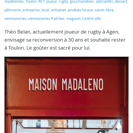
madeleines
,
Toulon
,
RCT
,
joueur
,
rugby
,
gourmandises
,
spécialités
,
dessert
,
pâtisserie
,
entreprise
,
local
,
artisanat
,
produits locaux
,
savoir-faire
,
viennoiseries
,
viennoiseries fraîches
,
magasin
,
Centre ville
Théo Belan, actuellement joueur de rugby à Agen,
envisage sa reconversion à 30 ans et souhaite rester
à Toulon. Le goûter est sacré pour lui.