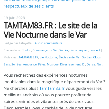
respectueux de ses clients
19 juin 2023
TAMTAM83.FR : Le site de la
Vie Nocturne dans le Var
Rédigé par Lafayette
Aucun commentaire
Classé dans :
Toulon
,
Commerçants
,
Var
,
Soirée
,
discothèques
,
concert
Mots clés :
TAMTAM83.FR
,
Vie Nocturne
,
Électrisante
,
Var
,
Sorties
,
Clubs
,
Bars
,
Soirées
,
Ambiance
,
Fêtes
,
Musique
,
Divertissement
,
DJ
,
Danse
,
Nuit
Vous recherchez des expériences nocturnes
inoubliables dans le magnifique département du Var ?
Ne cherchez plus !
TamTam83.fr
vous guide vers les
meilleurs endroits où vous pourrez profiter de
soirées animées et vibrantes près de chez vous.
Découvrez les joyaux cachés de la vie nocturne