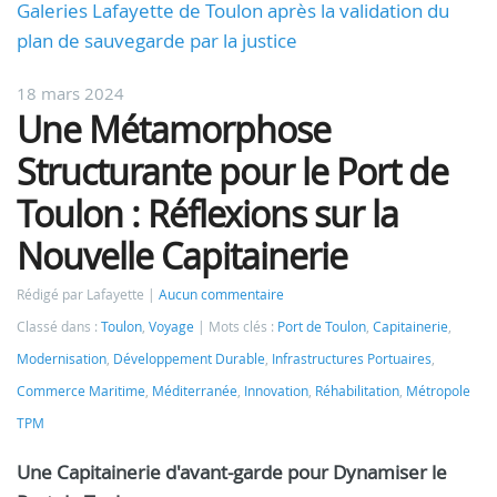
Galeries Lafayette de Toulon après la validation du
plan de sauvegarde par la justice
18 mars 2024
Une Métamorphose
Structurante pour le Port de
Toulon : Réflexions sur la
Nouvelle Capitainerie
Rédigé par Lafayette
Aucun commentaire
Classé dans :
Toulon
,
Voyage
Mots clés :
Port de Toulon
,
Capitainerie
,
Modernisation
,
Développement Durable
,
Infrastructures Portuaires
,
Commerce Maritime
,
Méditerranée
,
Innovation
,
Réhabilitation
,
Métropole
TPM
Une Capitainerie d'avant-garde pour Dynamiser le