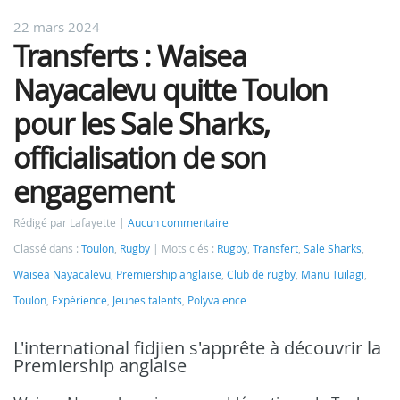
22 mars 2024
Transferts : Waisea
Nayacalevu quitte Toulon
pour les Sale Sharks,
officialisation de son
engagement
Rédigé par Lafayette
Aucun commentaire
Classé dans :
Toulon
,
Rugby
Mots clés :
Rugby
,
Transfert
,
Sale Sharks
,
Waisea Nayacalevu
,
Premiership anglaise
,
Club de rugby
,
Manu Tuilagi
,
Toulon
,
Expérience
,
Jeunes talents
,
Polyvalence
L'international fidjien s'apprête à découvrir la
Premiership anglaise