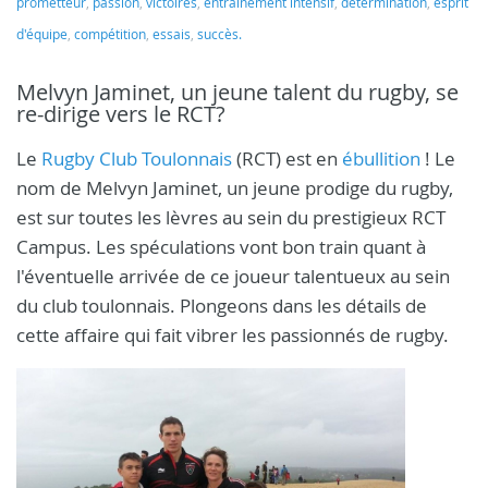
prometteur
,
passion
,
victoires
,
entraînement intensif
,
détermination
,
esprit
d'équipe
,
compétition
,
essais
,
succès.
Melvyn Jaminet, un jeune talent du rugby, se
re-dirige vers le RCT?
Le
Rugby Club Toulonnais
(RCT) est en
ébullition
! Le
nom de Melvyn Jaminet, un jeune prodige du rugby,
est sur toutes les lèvres au sein du prestigieux RCT
Campus. Les spéculations vont bon train quant à
l'éventuelle arrivée de ce joueur talentueux au sein
du club toulonnais. Plongeons dans les détails de
cette affaire qui fait vibrer les passionnés de rugby.