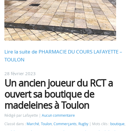
Lire la suite de PHARMACIE DU COURS LAFAYETTE –
TOULON
28 février 2023
Un ancien joueur du RCT a
ouvert sa boutique de
madeleines à Toulon
Rédigé par Lafayette
Aucun commentaire
Classé dans :
Marché
,
Toulon
,
Commerçants
,
Rugby
Mots clés :
boutique
,