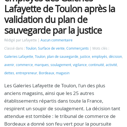
Lafayette de Toulon après la
validation du plan de
sauvegarde par la justice
Rédigé par Lafayette
Aucun commentaire
Classé dans :
Toulon
,
Surface de vente
,
Commerçants
Mots clés :
Galeries Lafayette
,
Toulon
,
plan de sauvegarde
,
justice
,
employés
,
décision
,
avenir
,
commerce
,
marques
,
soulagement
,
vigilance
,
continuité
,
activité
,
dettes
,
entrepreneur
,
Bordeaux
,
magasin
Les Galeries Lafayette de Toulon, l'un des plus
anciens magasins, ainsi que les 25 autres
établissements répartis dans toute la France,
respirent un soupir de soulagement. La décision tant
attendue est tombée : le tribunal de commerce de
Bordeaux a donné son feu vert pour la poursuite