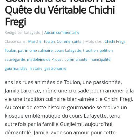
Quête du Véritable Chichi
Fregi
Rédigé par Lafayette
Aucun commentaire
Classé dans :
Marché
,
Toulon
,
Commerçants
Mots clés :
Chichi Fregi
,
Toulon
,
patrimoine culinaire
,
cours Lafayette
,
tradition
,
pétition
,
sauvegarde
,
madeleine de Proust
,
communauté
,
municipalité
,
gourmandise
,
histoire
,
gastronomie
ans les rues animées de Toulon, une passionnée,
Jamila Laronze, mène une croisade pour ramener à la
vie une tradition culinaire bien-aimée : le Chichi Fregi.
Au cœur de cette histoire gourmande se trouve un
kiosque emblématique du cours Lafayette, tenu
autrefois par la famille Guglielmi, aujourd'hui
démantelé. Jamila, avec son amour pour cette