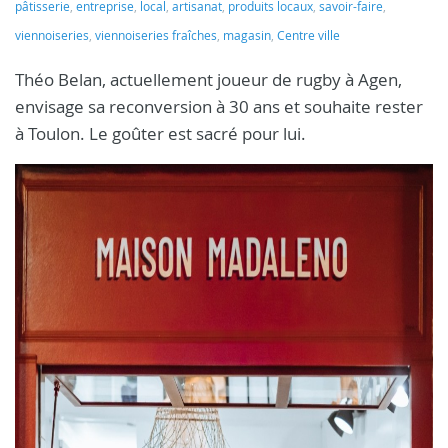
pâtisserie
,
entreprise
,
local
,
artisanat
,
produits locaux
,
savoir-faire
,
viennoiseries
,
viennoiseries fraîches
,
magasin
,
Centre ville
Théo Belan, actuellement joueur de rugby à Agen,
envisage sa reconversion à 30 ans et souhaite rester
à Toulon. Le goûter est sacré pour lui.