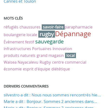
Cannes et Toulon
MOTS CLÉS
réfugiés
chaussures
savoir-faire
parapharmacie
Dépannage
rugby
boulangerie locale
sauvegarde
Évènement festif
Infrastructures Portuaires
Innovation
produits naturels
grand magasin
local
Waisea Nayacalevu
Rugby
centre commercial
économie
esprit d'équipe
diététique
DERNIERS COMMENTAIRES
silvestro a dit : Nous nous sommes rencontrés hie...
Marie a dit : Bonjour. Sommes 2 anciennes dans...
Marie a dit : Bonjour. Sommes 2 anciennes dans...