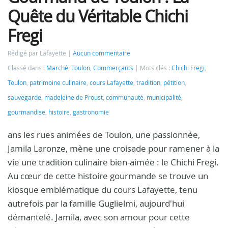
Quête du Véritable Chichi
Fregi
Rédigé par Lafayette
Aucun commentaire
Classé dans :
Marché
,
Toulon
,
Commerçants
Mots clés :
Chichi Fregi
,
Toulon
,
patrimoine culinaire
,
cours Lafayette
,
tradition
,
pétition
,
sauvegarde
,
madeleine de Proust
,
communauté
,
municipalité
,
gourmandise
,
histoire
,
gastronomie
ans les rues animées de Toulon, une passionnée,
Jamila Laronze, mène une croisade pour ramener à la
vie une tradition culinaire bien-aimée : le Chichi Fregi.
Au cœur de cette histoire gourmande se trouve un
kiosque emblématique du cours Lafayette, tenu
autrefois par la famille Guglielmi, aujourd'hui
démantelé. Jamila, avec son amour pour cette