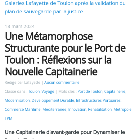
Galeries Lafayette de Toulon après la validation du
plan de sauvegarde par la justice
18 mars 2024
Une Métamorphose
Structurante pour le Port de
Toulon : Réflexions sur la
Nouvelle Capitainerie
Rédigé par Lafayette
Aucun commentaire
Classé dans :
Toulon
,
Voyage
Mots clés :
Port de Toulon
,
Capitainerie
,
Modernisation
,
Développement Durable
,
Infrastructures Portuaires
,
Commerce Maritime
,
Méditerranée
,
Innovation
,
Réhabilitation
,
Métropole
TPM
Une Capitainerie d'avant-garde pour Dynamiser le