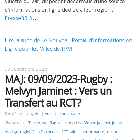
Valette-du-Var, disposent désormais d'une source
d'informations en ligne dédiée à leur région :
Presse83.fr
..
Lire la suite de Le Nouveau Portail d'Informations en
Ligne pour les Villes de TPM
09 septembre 2023
MAJ: 09/09/2023-Rugby :
Melvyn Jaminet : Vers un
Transfert au RCT?
Rédigé par Lafayette
Aucun commentaire
Classé dans :
Toulon
,
Var
,
Rugby
Mots clés :
Melvyn Jaminet
,
jeune
prodige
,
rugby
,
Club Toulonnais
,
RCT
,
talent
,
performance
,
joueur