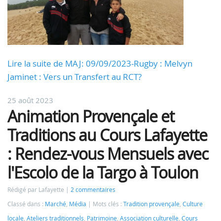
Lire la suite de MAJ: 09/09/2023-Rugby : Melvyn
Jaminet : Vers un Transfert au RCT?
25 août 2023
Animation Provençale et
Traditions au Cours Lafayette
: Rendez-vous Mensuels avec
l'Escolo de la Targo à Toulon
Rédigé par Lafayette
2 commentaires
Classé dans :
Marché
,
Média
Mots clés :
Tradition provençale
,
Culture
locale
,
Ateliers traditionnels
,
Patrimoine
,
Association culturelle
,
Cours