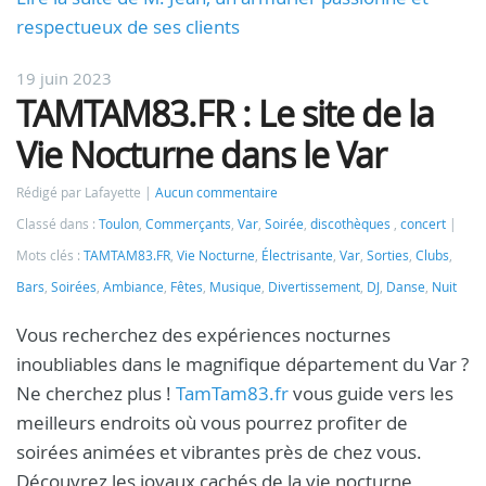
respectueux de ses clients
19 juin 2023
TAMTAM83.FR : Le site de la
Vie Nocturne dans le Var
Rédigé par Lafayette
Aucun commentaire
Classé dans :
Toulon
,
Commerçants
,
Var
,
Soirée
,
discothèques
,
concert
Mots clés :
TAMTAM83.FR
,
Vie Nocturne
,
Électrisante
,
Var
,
Sorties
,
Clubs
,
Bars
,
Soirées
,
Ambiance
,
Fêtes
,
Musique
,
Divertissement
,
DJ
,
Danse
,
Nuit
Vous recherchez des expériences nocturnes
inoubliables dans le magnifique département du Var ?
Ne cherchez plus !
TamTam83.fr
vous guide vers les
meilleurs endroits où vous pourrez profiter de
soirées animées et vibrantes près de chez vous.
Découvrez les joyaux cachés de la vie nocturne