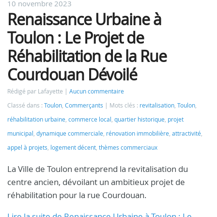
10 novembre 2023
Renaissance Urbaine à
Toulon : Le Projet de
Réhabilitation de la Rue
Courdouan Dévoilé
Rédigé par Lafayette
Aucun commentaire
Classé dans :
Toulon
,
Commerçants
Mots clés :
revitalisation
,
Toulon
,
réhabilitation urbaine
,
commerce local
,
quartier historique
,
projet
municipal
,
dynamique commerciale
,
rénovation immobilière
,
attractivité
,
appel à projets
,
logement décent
,
thèmes commerciaux
La Ville de Toulon entreprend la revitalisation du
centre ancien, dévoilant un ambitieux projet de
réhabilitation pour la rue Courdouan.
Lire la suite de Renaissance Urbaine à Toulon : Le