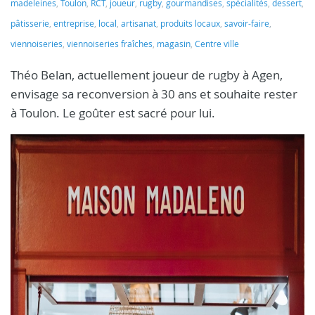
madeleines
,
Toulon
,
RCT
,
joueur
,
rugby
,
gourmandises
,
spécialités
,
dessert
,
pâtisserie
,
entreprise
,
local
,
artisanat
,
produits locaux
,
savoir-faire
,
viennoiseries
,
viennoiseries fraîches
,
magasin
,
Centre ville
Théo Belan, actuellement joueur de rugby à Agen,
envisage sa reconversion à 30 ans et souhaite rester
à Toulon. Le goûter est sacré pour lui.