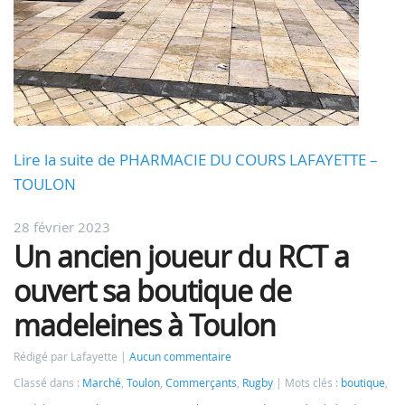
Lire la suite de PHARMACIE DU COURS LAFAYETTE –
TOULON
28 février 2023
Un ancien joueur du RCT a
ouvert sa boutique de
madeleines à Toulon
Rédigé par Lafayette
Aucun commentaire
Classé dans :
Marché
,
Toulon
,
Commerçants
,
Rugby
Mots clés :
boutique
,