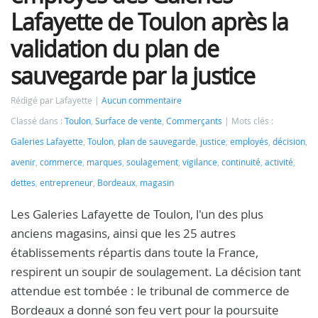
Lafayette de Toulon après la
validation du plan de
sauvegarde par la justice
Rédigé par Lafayette
Aucun commentaire
Classé dans :
Toulon
,
Surface de vente
,
Commerçants
Mots clés :
Galeries Lafayette
,
Toulon
,
plan de sauvegarde
,
justice
,
employés
,
décision
,
avenir
,
commerce
,
marques
,
soulagement
,
vigilance
,
continuité
,
activité
,
dettes
,
entrepreneur
,
Bordeaux
,
magasin
Les Galeries Lafayette de Toulon, l'un des plus
anciens magasins, ainsi que les 25 autres
établissements répartis dans toute la France,
respirent un soupir de soulagement. La décision tant
attendue est tombée : le tribunal de commerce de
Bordeaux a donné son feu vert pour la poursuite