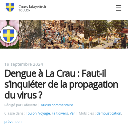
Cours-lafayette.fr
TOULON
19 septembre 2024
Dengue à La Crau : Faut-il
s’inquiéter de la propagation
du virus ?
Rédigé par Lafayette
Aucun commentaire
Classé dans :
Toulon
,
Voyage
,
Fait divers
,
Var
Mots clés :
démoustication
,
prévention