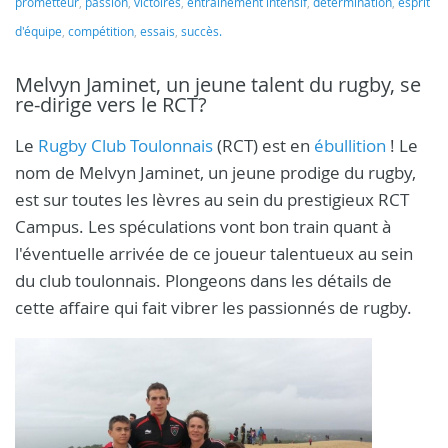
prometteur
,
passion
,
victoires
,
entraînement intensif
,
détermination
,
esprit
d'équipe
,
compétition
,
essais
,
succès.
Melvyn Jaminet, un jeune talent du rugby, se
re-dirige vers le RCT?
Le
Rugby Club Toulonnais
(RCT) est en
ébullition
! Le
nom de Melvyn Jaminet, un jeune prodige du rugby,
est sur toutes les lèvres au sein du prestigieux RCT
Campus. Les spéculations vont bon train quant à
l'éventuelle arrivée de ce joueur talentueux au sein
du club toulonnais. Plongeons dans les détails de
cette affaire qui fait vibrer les passionnés de rugby.