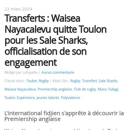
22 mars 2024
Transferts : Waisea
Nayacalevu quitte Toulon
pour les Sale Sharks,
officialisation de son
engagement
Rédigé par Lafayette
Aucun commentaire
Classé dans :
Toulon
,
Rugby
Mots clés :
Rugby
,
Transfert
,
Sale Sharks
,
Waisea Nayacalevu
,
Premiership anglaise
,
Club de rugby
,
Manu Tuilagi
,
Toulon
,
Expérience
,
Jeunes talents
,
Polyvalence
L'international fidjien s'apprête à découvrir la
Premiership anglaise