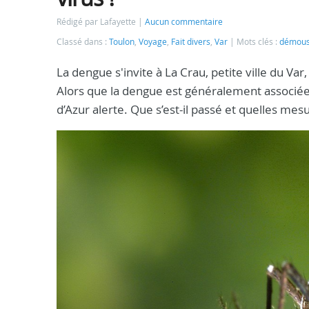
Rédigé par Lafayette
Aucun commentaire
Classé dans :
Toulon
,
Voyage
,
Fait divers
,
Var
Mots clés :
démoust
La dengue s'invite à La Crau, petite ville du Var
Alors que la dengue est généralement associée 
d’Azur alerte. Que s’est-il passé et quelles me