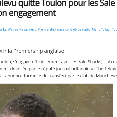
levu quitte Toulon pour les Sale
e son engagement
harks
,
Waisea Nayacalevu
,
Premiership anglaise
,
Club de rugby
,
Manu Tuilagi
,
Tou
vrir la Premiership anglaise
on, s'engage officiellement avec les Sale Sharks, club é
ement dévoilée par le réputé journal britannique The Teleg
 l'annonce formelle du transfert par le club de Manchest