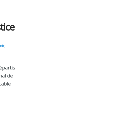
tice
nir
,
épartis
nal de
table