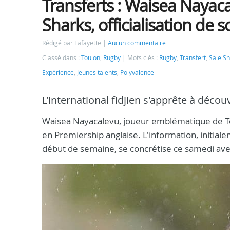
Transferts : Waisea Nayaca
Sharks, officialisation d
Rédigé par Lafayette
Aucun commentaire
Classé dans :
Toulon
,
Rugby
Mots clés :
Rugby
,
Transfert
,
Sale S
Expérience
,
Jeunes talents
,
Polyvalence
L'international fidjien s'apprête à décou
Waisea Nayacalevu, joueur emblématique de Toul
en Premiership anglaise. L'information, initial
début de semaine, se concrétise ce samedi avec