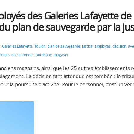
oyés des Galeries Lafayette de
 du plan de sauvegarde par la jus
 :
Galeries Lafayette
,
Toulon
,
plan de sauvegarde
,
justice
,
employés
,
décision
,
ave
dettes
,
entrepreneur
,
Bordeaux
,
magasin
 anciens magasins, ainsi que les 25 autres établissements r
ulagement. La décision tant attendue est tombée : le tribu
 la poursuite d'activité. Pour le personnel, c'est un véri