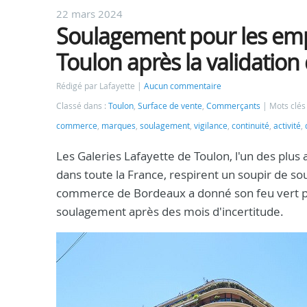
22 mars 2024
Soulagement pour les empl
Toulon après la validation
Rédigé par Lafayette
Aucun commentaire
Classé dans :
Toulon
,
Surface de vente
,
Commerçants
Mots clés
commerce
,
marques
,
soulagement
,
vigilance
,
continuité
,
activité
,
Les Galeries Lafayette de Toulon, l'un des plus
dans toute la France, respirent un soupir de so
commerce de Bordeaux a donné son feu vert pour
soulagement après des mois d'incertitude.