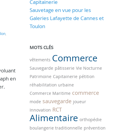
Capitainerie
Sauvetage en vue pour les
Galeries Lafayette de Cannes et
Toulon
lon
,
MOTS CLÉS
Commerce
vêtements
Sauvegarde
pâtisserie
Vie Nocturne
voluant
Patrimoine
Capitainerie
pétition
raph en
réhabilitation urbaine
er.
commerce
Commerce Maritime
sauvegarde
mode
joueur
RCT
Innovation
Alimentaire
orthopédie
boulangerie traditionnelle
prévention