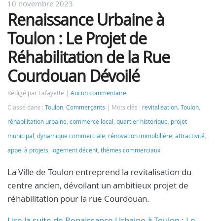
10 novembre 2023
Renaissance Urbaine à
Toulon : Le Projet de
Réhabilitation de la Rue
Courdouan Dévoilé
Rédigé par Lafayette
Aucun commentaire
Classé dans :
Toulon
,
Commerçants
Mots clés :
revitalisation
,
Toulon
,
réhabilitation urbaine
,
commerce local
,
quartier historique
,
projet
municipal
,
dynamique commerciale
,
rénovation immobilière
,
attractivité
,
appel à projets
,
logement décent
,
thèmes commerciaux
La Ville de Toulon entreprend la revitalisation du
centre ancien, dévoilant un ambitieux projet de
réhabilitation pour la rue Courdouan.
Lire la suite de Renaissance Urbaine à Toulon : Le