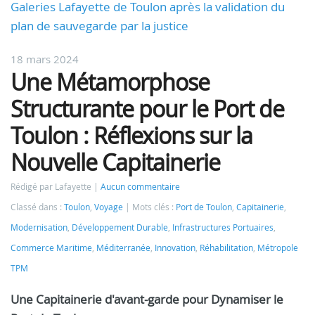
Galeries Lafayette de Toulon après la validation du
plan de sauvegarde par la justice
18 mars 2024
Une Métamorphose
Structurante pour le Port de
Toulon : Réflexions sur la
Nouvelle Capitainerie
Rédigé par Lafayette
Aucun commentaire
Classé dans :
Toulon
,
Voyage
Mots clés :
Port de Toulon
,
Capitainerie
,
Modernisation
,
Développement Durable
,
Infrastructures Portuaires
,
Commerce Maritime
,
Méditerranée
,
Innovation
,
Réhabilitation
,
Métropole
TPM
Une Capitainerie d'avant-garde pour Dynamiser le