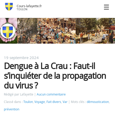
Cours-lafayette.fr
TOULON
19 septembre 2024
Dengue à La Crau : Faut-il
s’inquiéter de la propagation
du virus ?
Rédigé par Lafayette
Aucun commentaire
Classé dans :
Toulon
,
Voyage
,
Fait divers
,
Var
Mots clés :
démoustication
,
prévention