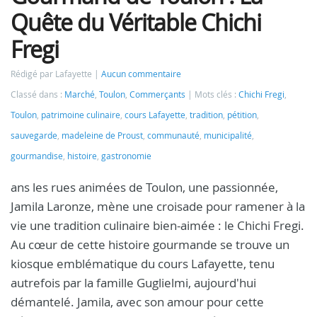
Quête du Véritable Chichi
Fregi
Rédigé par Lafayette
Aucun commentaire
Classé dans :
Marché
,
Toulon
,
Commerçants
Mots clés :
Chichi Fregi
,
Toulon
,
patrimoine culinaire
,
cours Lafayette
,
tradition
,
pétition
,
sauvegarde
,
madeleine de Proust
,
communauté
,
municipalité
,
gourmandise
,
histoire
,
gastronomie
ans les rues animées de Toulon, une passionnée,
Jamila Laronze, mène une croisade pour ramener à la
vie une tradition culinaire bien-aimée : le Chichi Fregi.
Au cœur de cette histoire gourmande se trouve un
kiosque emblématique du cours Lafayette, tenu
autrefois par la famille Guglielmi, aujourd'hui
démantelé. Jamila, avec son amour pour cette