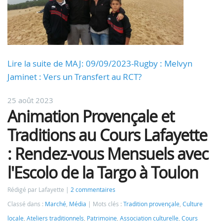
Lire la suite de MAJ: 09/09/2023-Rugby : Melvyn
Jaminet : Vers un Transfert au RCT?
25 août 2023
Animation Provençale et
Traditions au Cours Lafayette
: Rendez-vous Mensuels avec
l'Escolo de la Targo à Toulon
Rédigé par Lafayette
2 commentaires
Classé dans :
Marché
,
Média
Mots clés :
Tradition provençale
,
Culture
locale
,
Ateliers traditionnels
,
Patrimoine
,
Association culturelle
,
Cours