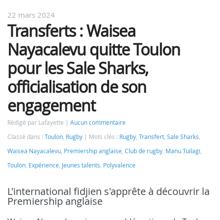
22 mars 2024
Transferts : Waisea
Nayacalevu quitte Toulon
pour les Sale Sharks,
officialisation de son
engagement
Rédigé par Lafayette
Aucun commentaire
Classé dans :
Toulon
,
Rugby
Mots clés :
Rugby
,
Transfert
,
Sale Sharks
,
Waisea Nayacalevu
,
Premiership anglaise
,
Club de rugby
,
Manu Tuilagi
,
Toulon
,
Expérience
,
Jeunes talents
,
Polyvalence
L'international fidjien s'apprête à découvrir la
Premiership anglaise