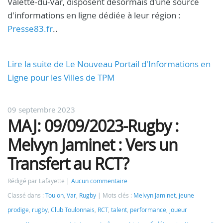
Valette-du-Var, disposent désormais d'une source
d'informations en ligne dédiée à leur région :
Presse83.fr
..
Lire la suite de Le Nouveau Portail d'Informations en
Ligne pour les Villes de TPM
09 septembre 2023
MAJ: 09/09/2023-Rugby :
Melvyn Jaminet : Vers un
Transfert au RCT?
Rédigé par Lafayette
Aucun commentaire
Classé dans :
Toulon
,
Var
,
Rugby
Mots clés :
Melvyn Jaminet
,
jeune
prodige
,
rugby
,
Club Toulonnais
,
RCT
,
talent
,
performance
,
joueur