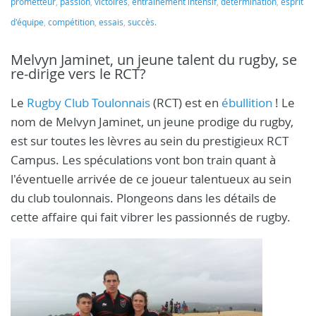
prometteur
,
passion
,
victoires
,
entraînement intensif
,
détermination
,
esprit
d'équipe
,
compétition
,
essais
,
succès.
Melvyn Jaminet, un jeune talent du rugby, se
re-dirige vers le RCT?
Le
Rugby Club Toulonnais
(RCT) est en
ébullition
! Le
nom de Melvyn Jaminet, un jeune prodige du rugby,
est sur toutes les lèvres au sein du prestigieux RCT
Campus. Les spéculations vont bon train quant à
l'éventuelle arrivée de ce joueur talentueux au sein
du club toulonnais. Plongeons dans les détails de
cette affaire qui fait vibrer les passionnés de rugby.