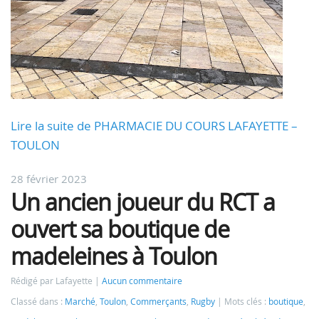
Lire la suite de PHARMACIE DU COURS LAFAYETTE –
TOULON
28 février 2023
Un ancien joueur du RCT a
ouvert sa boutique de
madeleines à Toulon
Rédigé par Lafayette
Aucun commentaire
Classé dans :
Marché
,
Toulon
,
Commerçants
,
Rugby
Mots clés :
boutique
,