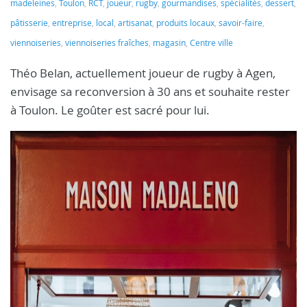
madeleines
,
Toulon
,
RCT
,
joueur
,
rugby
,
gourmandises
,
spécialités
,
dessert
,
pâtisserie
,
entreprise
,
local
,
artisanat
,
produits locaux
,
savoir-faire
,
viennoiseries
,
viennoiseries fraîches
,
magasin
,
Centre ville
Théo Belan, actuellement joueur de rugby à Agen,
envisage sa reconversion à 30 ans et souhaite rester
à Toulon. Le goûter est sacré pour lui.