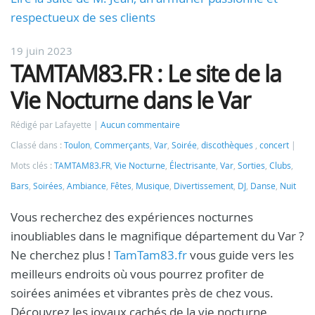
respectueux de ses clients
19 juin 2023
TAMTAM83.FR : Le site de la
Vie Nocturne dans le Var
Rédigé par Lafayette
Aucun commentaire
Classé dans :
Toulon
,
Commerçants
,
Var
,
Soirée
,
discothèques
,
concert
Mots clés :
TAMTAM83.FR
,
Vie Nocturne
,
Électrisante
,
Var
,
Sorties
,
Clubs
,
Bars
,
Soirées
,
Ambiance
,
Fêtes
,
Musique
,
Divertissement
,
DJ
,
Danse
,
Nuit
Vous recherchez des expériences nocturnes
inoubliables dans le magnifique département du Var ?
Ne cherchez plus !
TamTam83.fr
vous guide vers les
meilleurs endroits où vous pourrez profiter de
soirées animées et vibrantes près de chez vous.
Découvrez les joyaux cachés de la vie nocturne