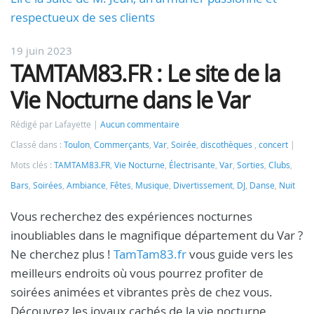
respectueux de ses clients
19 juin 2023
TAMTAM83.FR : Le site de la
Vie Nocturne dans le Var
Rédigé par Lafayette
Aucun commentaire
Classé dans :
Toulon
,
Commerçants
,
Var
,
Soirée
,
discothèques
,
concert
Mots clés :
TAMTAM83.FR
,
Vie Nocturne
,
Électrisante
,
Var
,
Sorties
,
Clubs
,
Bars
,
Soirées
,
Ambiance
,
Fêtes
,
Musique
,
Divertissement
,
DJ
,
Danse
,
Nuit
Vous recherchez des expériences nocturnes
inoubliables dans le magnifique département du Var ?
Ne cherchez plus !
TamTam83.fr
vous guide vers les
meilleurs endroits où vous pourrez profiter de
soirées animées et vibrantes près de chez vous.
Découvrez les joyaux cachés de la vie nocturne