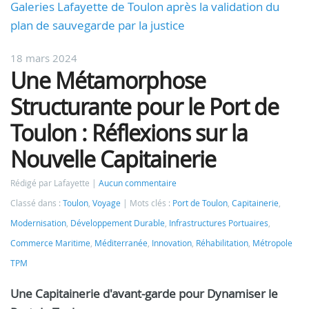
Galeries Lafayette de Toulon après la validation du
plan de sauvegarde par la justice
18 mars 2024
Une Métamorphose
Structurante pour le Port de
Toulon : Réflexions sur la
Nouvelle Capitainerie
Rédigé par Lafayette
Aucun commentaire
Classé dans :
Toulon
,
Voyage
Mots clés :
Port de Toulon
,
Capitainerie
,
Modernisation
,
Développement Durable
,
Infrastructures Portuaires
,
Commerce Maritime
,
Méditerranée
,
Innovation
,
Réhabilitation
,
Métropole
TPM
Une Capitainerie d'avant-garde pour Dynamiser le