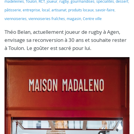
madeleines
,
Toulon
,
RCT
,
joueur
,
rugby
,
gourmandises
,
spécialités
,
dessert
,
pâtisserie
,
entreprise
,
local
,
artisanat
,
produits locaux
,
savoir-faire
,
viennoiseries
,
viennoiseries fraîches
,
magasin
,
Centre ville
Théo Belan, actuellement joueur de rugby à Agen,
envisage sa reconversion à 30 ans et souhaite rester
à Toulon. Le goûter est sacré pour lui.