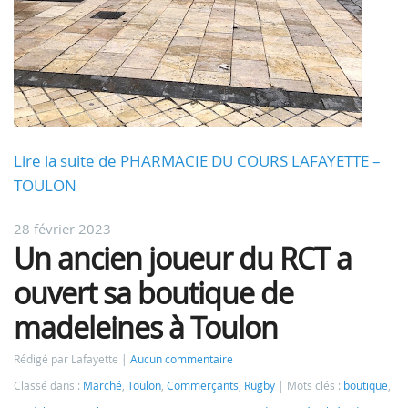
Lire la suite de PHARMACIE DU COURS LAFAYETTE –
TOULON
28 février 2023
Un ancien joueur du RCT a
ouvert sa boutique de
madeleines à Toulon
Rédigé par Lafayette
Aucun commentaire
Classé dans :
Marché
,
Toulon
,
Commerçants
,
Rugby
Mots clés :
boutique
,