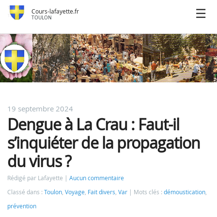
Cours-lafayette.fr
TOULON
19 septembre 2024
Dengue à La Crau : Faut-il
s’inquiéter de la propagation
du virus ?
Rédigé par Lafayette
Aucun commentaire
Classé dans :
Toulon
,
Voyage
,
Fait divers
,
Var
Mots clés :
démoustication
,
prévention