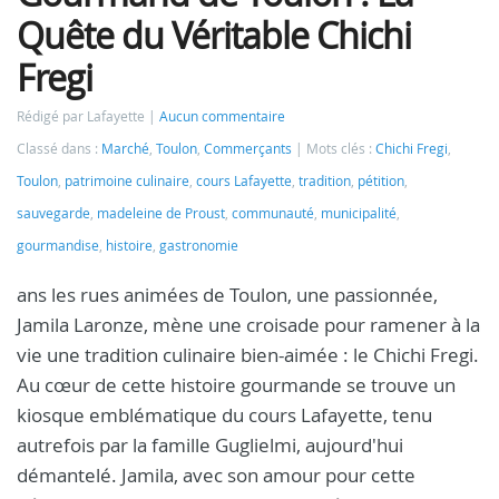
Quête du Véritable Chichi
Fregi
Rédigé par Lafayette
Aucun commentaire
Classé dans :
Marché
,
Toulon
,
Commerçants
Mots clés :
Chichi Fregi
,
Toulon
,
patrimoine culinaire
,
cours Lafayette
,
tradition
,
pétition
,
sauvegarde
,
madeleine de Proust
,
communauté
,
municipalité
,
gourmandise
,
histoire
,
gastronomie
ans les rues animées de Toulon, une passionnée,
Jamila Laronze, mène une croisade pour ramener à la
vie une tradition culinaire bien-aimée : le Chichi Fregi.
Au cœur de cette histoire gourmande se trouve un
kiosque emblématique du cours Lafayette, tenu
autrefois par la famille Guglielmi, aujourd'hui
démantelé. Jamila, avec son amour pour cette