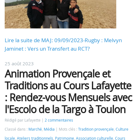
Lire la suite de MAJ: 09/09/2023-Rugby : Melvyn
Jaminet : Vers un Transfert au RCT?
25 août 2023
Animation Provençale et
Traditions au Cours Lafayette
: Rendez-vous Mensuels avec
l'Escolo de la Targo à Toulon
Rédigé par Lafayette
2 commentaires
Classé dans :
Marché
,
Média
Mots clés :
Tradition provençale
,
Culture
locale
,
Ateliers traditionnels
,
Patrimoine
,
Association culturelle
,
Cours