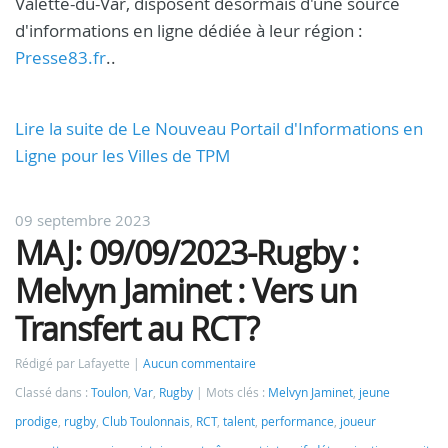
Valette-du-Var, disposent désormais d'une source
d'informations en ligne dédiée à leur région :
Presse83.fr
..
Lire la suite de Le Nouveau Portail d'Informations en
Ligne pour les Villes de TPM
09 septembre 2023
MAJ: 09/09/2023-Rugby :
Melvyn Jaminet : Vers un
Transfert au RCT?
Rédigé par Lafayette
Aucun commentaire
Classé dans :
Toulon
,
Var
,
Rugby
Mots clés :
Melvyn Jaminet
,
jeune
prodige
,
rugby
,
Club Toulonnais
,
RCT
,
talent
,
performance
,
joueur