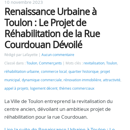
10 novembre 2023
Renaissance Urbaine à
Toulon : Le Projet de
Réhabilitation de la Rue
Courdouan Dévoilé
Rédigé par Lafayette
Aucun commentaire
Classé dans :
Toulon
,
Commerçants
Mots clés :
revitalisation
,
Toulon
,
réhabilitation urbaine
,
commerce local
,
quartier historique
,
projet
municipal
,
dynamique commerciale
,
rénovation immobilière
,
attractivité
,
appel à projets
,
logement décent
,
thèmes commerciaux
La Ville de Toulon entreprend la revitalisation du
centre ancien, dévoilant un ambitieux projet de
réhabilitation pour la rue Courdouan.
Lire la suite de Renaissance Urbaine à Toulon : Le