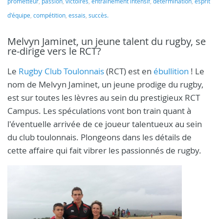
prometteur
,
passion
,
victoires
,
entraînement intensif
,
détermination
,
esprit
d'équipe
,
compétition
,
essais
,
succès.
Melvyn Jaminet, un jeune talent du rugby, se
re-dirige vers le RCT?
Le
Rugby Club Toulonnais
(RCT) est en
ébullition
! Le
nom de Melvyn Jaminet, un jeune prodige du rugby,
est sur toutes les lèvres au sein du prestigieux RCT
Campus. Les spéculations vont bon train quant à
l'éventuelle arrivée de ce joueur talentueux au sein
du club toulonnais. Plongeons dans les détails de
cette affaire qui fait vibrer les passionnés de rugby.