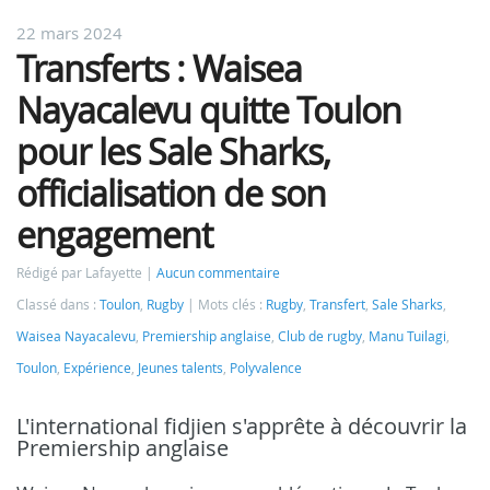
22 mars 2024
Transferts : Waisea
Nayacalevu quitte Toulon
pour les Sale Sharks,
officialisation de son
engagement
Rédigé par Lafayette
Aucun commentaire
Classé dans :
Toulon
,
Rugby
Mots clés :
Rugby
,
Transfert
,
Sale Sharks
,
Waisea Nayacalevu
,
Premiership anglaise
,
Club de rugby
,
Manu Tuilagi
,
Toulon
,
Expérience
,
Jeunes talents
,
Polyvalence
L'international fidjien s'apprête à découvrir la
Premiership anglaise