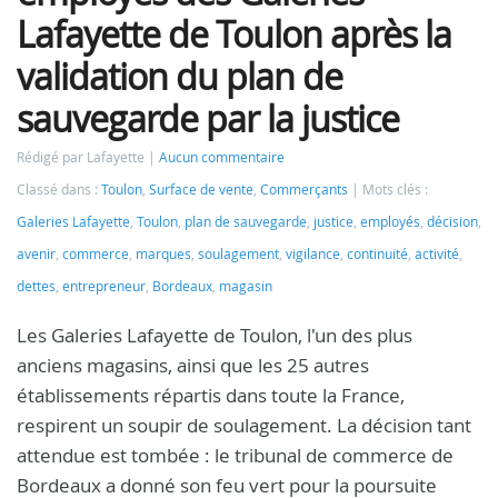
Lafayette de Toulon après la
validation du plan de
sauvegarde par la justice
Rédigé par Lafayette
Aucun commentaire
Classé dans :
Toulon
,
Surface de vente
,
Commerçants
Mots clés :
Galeries Lafayette
,
Toulon
,
plan de sauvegarde
,
justice
,
employés
,
décision
,
avenir
,
commerce
,
marques
,
soulagement
,
vigilance
,
continuité
,
activité
,
dettes
,
entrepreneur
,
Bordeaux
,
magasin
Les Galeries Lafayette de Toulon, l'un des plus
anciens magasins, ainsi que les 25 autres
établissements répartis dans toute la France,
respirent un soupir de soulagement. La décision tant
attendue est tombée : le tribunal de commerce de
Bordeaux a donné son feu vert pour la poursuite