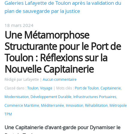
Galeries Lafayette de Toulon après la validation du
plan de sauvegarde par la justice
18 mars 2024
Une Métamorphose
Structurante pour le Port de
Toulon : Réflexions sur la
Nouvelle Capitainerie
Rédigé par Lafayette
Aucun commentaire
Classé dans :
Toulon
,
Voyage
Mots clés :
Port de Toulon
,
Capitainerie
,
Modernisation
,
Développement Durable
,
Infrastructures Portuaires
,
Commerce Maritime
,
Méditerranée
,
Innovation
,
Réhabilitation
,
Métropole
TPM
Une Capitainerie d'avant-garde pour Dynamiser le