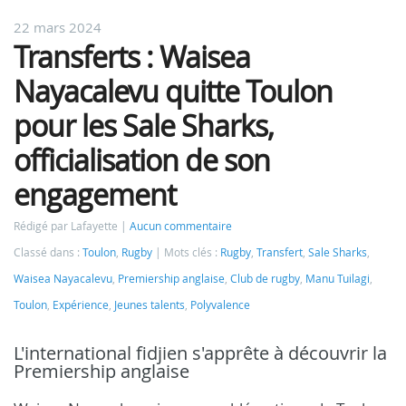
22 mars 2024
Transferts : Waisea
Nayacalevu quitte Toulon
pour les Sale Sharks,
officialisation de son
engagement
Rédigé par Lafayette
Aucun commentaire
Classé dans :
Toulon
,
Rugby
Mots clés :
Rugby
,
Transfert
,
Sale Sharks
,
Waisea Nayacalevu
,
Premiership anglaise
,
Club de rugby
,
Manu Tuilagi
,
Toulon
,
Expérience
,
Jeunes talents
,
Polyvalence
L'international fidjien s'apprête à découvrir la
Premiership anglaise