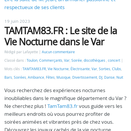
respectueux de ses clients
19 juin 2023
TAMTAM83.FR : Le site de la
Vie Nocturne dans le Var
Rédigé par Lafayette
Aucun commentaire
Classé dans :
Toulon
,
Commerçants
,
Var
,
Soirée
,
discothèques
,
concert
Mots clés :
TAMTAM83.FR
,
Vie Nocturne
,
Électrisante
,
Var
,
Sorties
,
Clubs
,
Bars
,
Soirées
,
Ambiance
,
Fêtes
,
Musique
,
Divertissement
,
DJ
,
Danse
,
Nuit
Vous recherchez des expériences nocturnes
inoubliables dans le magnifique département du Var ?
Ne cherchez plus !
TamTam83.fr
vous guide vers les
meilleurs endroits où vous pourrez profiter de
soirées animées et vibrantes près de chez vous.
Découvrez les joyaux cachés de la vie nocturne