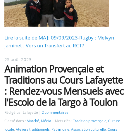
Lire la suite de MAJ: 09/09/2023-Rugby : Melvyn
Jaminet : Vers un Transfert au RCT?
25 août 2023
Animation Provençale et
Traditions au Cours Lafayette
: Rendez-vous Mensuels avec
l'Escolo de la Targo à Toulon
Rédigé par Lafayette
2 commentaires
Classé dans :
Marché
,
Média
Mots clés :
Tradition provençale
,
Culture
locale
,
Ateliers traditionnels
,
Patrimoine
,
Association culturelle
,
Cours