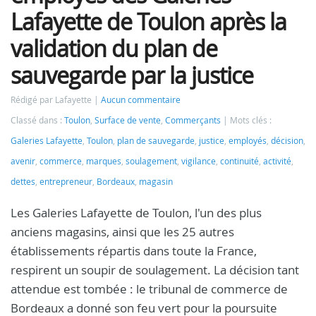
Lafayette de Toulon après la
validation du plan de
sauvegarde par la justice
Rédigé par Lafayette
Aucun commentaire
Classé dans :
Toulon
,
Surface de vente
,
Commerçants
Mots clés :
Galeries Lafayette
,
Toulon
,
plan de sauvegarde
,
justice
,
employés
,
décision
,
avenir
,
commerce
,
marques
,
soulagement
,
vigilance
,
continuité
,
activité
,
dettes
,
entrepreneur
,
Bordeaux
,
magasin
Les Galeries Lafayette de Toulon, l'un des plus
anciens magasins, ainsi que les 25 autres
établissements répartis dans toute la France,
respirent un soupir de soulagement. La décision tant
attendue est tombée : le tribunal de commerce de
Bordeaux a donné son feu vert pour la poursuite