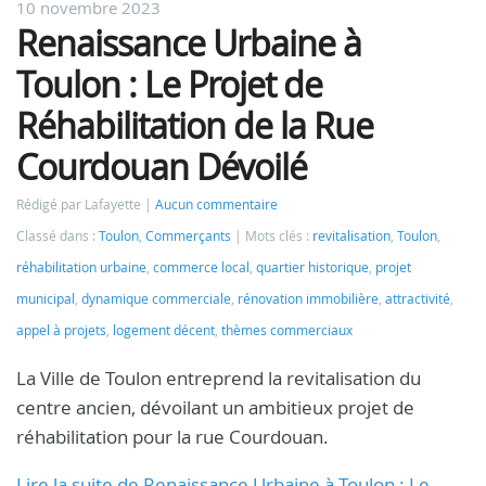
10 novembre 2023
Renaissance Urbaine à
Toulon : Le Projet de
Réhabilitation de la Rue
Courdouan Dévoilé
Rédigé par Lafayette
Aucun commentaire
Classé dans :
Toulon
,
Commerçants
Mots clés :
revitalisation
,
Toulon
,
réhabilitation urbaine
,
commerce local
,
quartier historique
,
projet
municipal
,
dynamique commerciale
,
rénovation immobilière
,
attractivité
,
appel à projets
,
logement décent
,
thèmes commerciaux
La Ville de Toulon entreprend la revitalisation du
centre ancien, dévoilant un ambitieux projet de
réhabilitation pour la rue Courdouan.
Lire la suite de Renaissance Urbaine à Toulon : Le