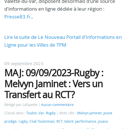
Valette-du-Var, disposent désormais d'une source
d'informations en ligne dédiée à leur région :
Presse83.fr
..
Lire la suite de Le Nouveau Portail d'Informations en
Ligne pour les Villes de TPM
09 septembre 2023
MAJ: 09/09/2023-Rugby :
Melvyn Jaminet : Vers un
Transfert au RCT?
Rédigé par Lafayette
Aucun commentaire
Classé dans :
Toulon
,
Var
,
Rugby
Mots clés :
Melvyn Jaminet
,
jeune
prodige
,
rugby
,
Club Toulonnais
,
RCT
,
talent
,
performance
,
joueur