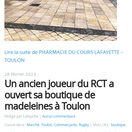
Lire la suite de PHARMACIE DU COURS LAFAYETTE –
TOULON
28 février 2023
Un ancien joueur du RCT a
ouvert sa boutique de
madeleines à Toulon
Rédigé par Lafayette
Aucun commentaire
Classé dans :
Marché
,
Toulon
,
Commerçants
,
Rugby
Mots clés :
boutique
,