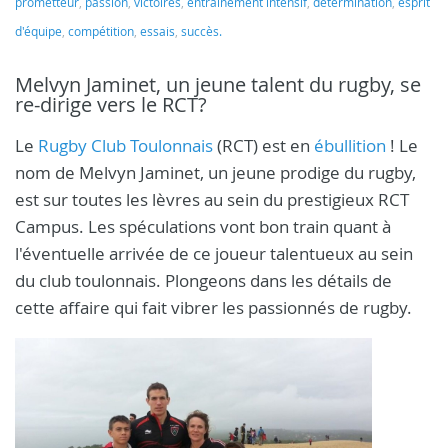
prometteur
,
passion
,
victoires
,
entraînement intensif
,
détermination
,
esprit
d'équipe
,
compétition
,
essais
,
succès.
Melvyn Jaminet, un jeune talent du rugby, se
re-dirige vers le RCT?
Le
Rugby Club Toulonnais
(RCT) est en
ébullition
! Le
nom de Melvyn Jaminet, un jeune prodige du rugby,
est sur toutes les lèvres au sein du prestigieux RCT
Campus. Les spéculations vont bon train quant à
l'éventuelle arrivée de ce joueur talentueux au sein
du club toulonnais. Plongeons dans les détails de
cette affaire qui fait vibrer les passionnés de rugby.