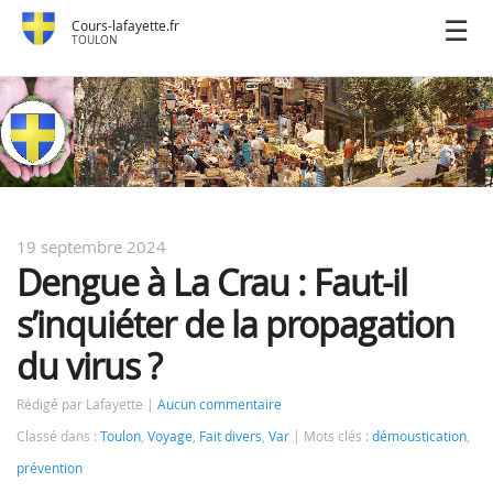
Cours-lafayette.fr
TOULON
19 septembre 2024
Dengue à La Crau : Faut-il
s’inquiéter de la propagation
du virus ?
Rédigé par Lafayette
Aucun commentaire
Classé dans :
Toulon
,
Voyage
,
Fait divers
,
Var
Mots clés :
démoustication
,
prévention