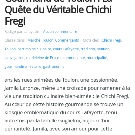
Quête du Véritable Chichi
Fregi
Rédigé par Lafayette
Aucun commentaire
Classé dans :
Marché
,
Toulon
,
Commerçants
Mots clés :
Chichi Fregi
,
Toulon
,
patrimoine culinaire
,
cours Lafayette
,
tradition
,
pétition
,
sauvegarde
,
madeleine de Proust
,
communauté
,
municipalité
,
gourmandise
,
histoire
,
gastronomie
ans les rues animées de Toulon, une passionnée,
Jamila Laronze, mène une croisade pour ramener à la
vie une tradition culinaire bien-aimée : le Chichi Fregi.
Au cœur de cette histoire gourmande se trouve un
kiosque emblématique du cours Lafayette, tenu
autrefois par la famille Guglielmi, aujourd'hui
démantelé. Jamila, avec son amour pour cette