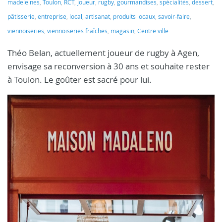
madeleines
,
Toulon
,
RCT
,
joueur
,
rugby
,
gourmandises
,
spécialités
,
dessert
,
pâtisserie
,
entreprise
,
local
,
artisanat
,
produits locaux
,
savoir-faire
,
viennoiseries
,
viennoiseries fraîches
,
magasin
,
Centre ville
Théo Belan, actuellement joueur de rugby à Agen,
envisage sa reconversion à 30 ans et souhaite rester
à Toulon. Le goûter est sacré pour lui.