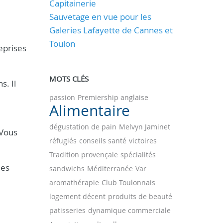
Capitainerie
Sauvetage en vue pour les
Galeries Lafayette de Cannes et
Toulon
reprises
MOTS CLÉS
s. Il
passion
Premiership anglaise
Alimentaire
dégustation de pain
Melvyn Jaminet
 Vous
réfugiés
conseils santé
victoires
Tradition provençale
spécialités
des
sandwichs
Méditerranée
Var
aromathérapie
Club Toulonnais
logement décent
produits de beauté
patisseries
dynamique commerciale