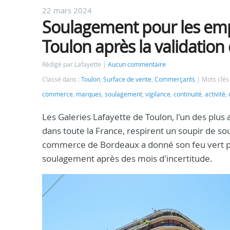
22 mars 2024
Soulagement pour les empl
Toulon après la validation
Rédigé par Lafayette
Aucun commentaire
Classé dans :
Toulon
,
Surface de vente
,
Commerçants
Mots clés
commerce
,
marques
,
soulagement
,
vigilance
,
continuité
,
activité
,
Les Galeries Lafayette de Toulon, l'un des plus
dans toute la France, respirent un soupir de so
commerce de Bordeaux a donné son feu vert pour
soulagement après des mois d'incertitude.