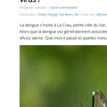
Rédigé par Lafayette
Aucun commentaire
Classé dans :
Toulon
,
Voyage
,
Fait divers
,
Var
Mots clés :
démoust
La dengue s'invite à La Crau, petite ville du Var
Alors que la dengue est généralement associée 
d’Azur alerte. Que s’est-il passé et quelles me