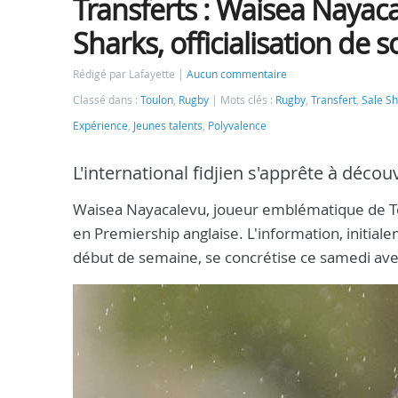
Transferts : Waisea Nayaca
Sharks, officialisation d
Rédigé par Lafayette
Aucun commentaire
Classé dans :
Toulon
,
Rugby
Mots clés :
Rugby
,
Transfert
,
Sale S
Expérience
,
Jeunes talents
,
Polyvalence
L'international fidjien s'apprête à décou
Waisea Nayacalevu, joueur emblématique de Toul
en Premiership anglaise. L'information, initial
début de semaine, se concrétise ce samedi avec