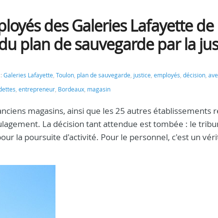
oyés des Galeries Lafayette de
 du plan de sauvegarde par la jus
 :
Galeries Lafayette
,
Toulon
,
plan de sauvegarde
,
justice
,
employés
,
décision
,
ave
dettes
,
entrepreneur
,
Bordeaux
,
magasin
 anciens magasins, ainsi que les 25 autres établissements r
ulagement. La décision tant attendue est tombée : le tribu
 la poursuite d'activité. Pour le personnel, c'est un véri