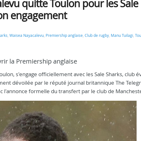
levu quitte Toulon pour les Sale
e son engagement
harks
,
Waisea Nayacalevu
,
Premiership anglaise
,
Club de rugby
,
Manu Tuilagi
,
Tou
vrir la Premiership anglaise
on, s'engage officiellement avec les Sale Sharks, club é
ement dévoilée par le réputé journal britannique The Teleg
 l'annonce formelle du transfert par le club de Manchest