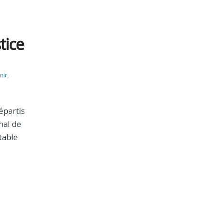
tice
nir
,
épartis
nal de
table