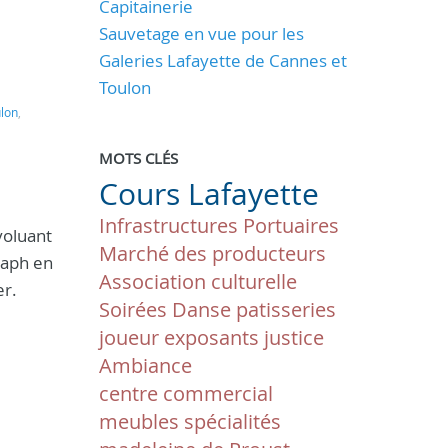
Capitainerie
Sauvetage en vue pour les
Galeries Lafayette de Cannes et
Toulon
lon
,
MOTS CLÉS
Cours Lafayette
Infrastructures Portuaires
voluant
Marché des producteurs
raph en
Association culturelle
er.
Soirées
Danse
patisseries
joueur
exposants
justice
Ambiance
centre commercial
meubles
spécialités