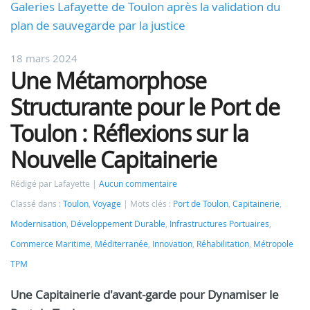
Galeries Lafayette de Toulon après la validation du
plan de sauvegarde par la justice
18 mars 2024
Une Métamorphose
Structurante pour le Port de
Toulon : Réflexions sur la
Nouvelle Capitainerie
Rédigé par Lafayette
Aucun commentaire
Classé dans :
Toulon
,
Voyage
Mots clés :
Port de Toulon
,
Capitainerie
,
Modernisation
,
Développement Durable
,
Infrastructures Portuaires
,
Commerce Maritime
,
Méditerranée
,
Innovation
,
Réhabilitation
,
Métropole
TPM
Une Capitainerie d'avant-garde pour Dynamiser le