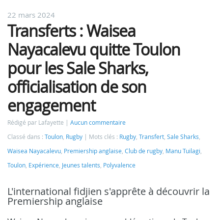
22 mars 2024
Transferts : Waisea
Nayacalevu quitte Toulon
pour les Sale Sharks,
officialisation de son
engagement
Rédigé par Lafayette
Aucun commentaire
Classé dans :
Toulon
,
Rugby
Mots clés :
Rugby
,
Transfert
,
Sale Sharks
,
Waisea Nayacalevu
,
Premiership anglaise
,
Club de rugby
,
Manu Tuilagi
,
Toulon
,
Expérience
,
Jeunes talents
,
Polyvalence
L'international fidjien s'apprête à découvrir la
Premiership anglaise