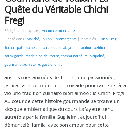
Quête du Véritable Chichi
Fregi
Rédigé par Lafayette
Aucun commentaire
Classé dans :
Marché
,
Toulon
,
Commerçants
Mots clés :
Chichi Fregi
,
Toulon
,
patrimoine culinaire
,
cours Lafayette
,
tradition
,
pétition
,
sauvegarde
,
madeleine de Proust
,
communauté
,
municipalité
,
gourmandise
,
histoire
,
gastronomie
ans les rues animées de Toulon, une passionnée,
Jamila Laronze, mène une croisade pour ramener à la
vie une tradition culinaire bien-aimée : le Chichi Fregi.
Au cœur de cette histoire gourmande se trouve un
kiosque emblématique du cours Lafayette, tenu
autrefois par la famille Guglielmi, aujourd'hui
démantelé. Jamila, avec son amour pour cette