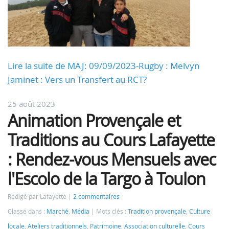
Lire la suite de MAJ: 09/09/2023-Rugby : Melvyn
Jaminet : Vers un Transfert au RCT?
25 août 2023
Animation Provençale et
Traditions au Cours Lafayette
: Rendez-vous Mensuels avec
l'Escolo de la Targo à Toulon
Rédigé par Lafayette
2 commentaires
Classé dans :
Marché
,
Média
Mots clés :
Tradition provençale
,
Culture
locale
,
Ateliers traditionnels
,
Patrimoine
,
Association culturelle
,
Cours