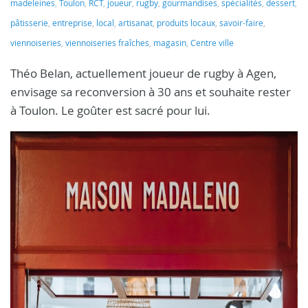
madeleines
,
Toulon
,
RCT
,
joueur
,
rugby
,
gourmandises
,
spécialités
,
dessert
,
pâtisserie
,
entreprise
,
local
,
artisanat
,
produits locaux
,
savoir-faire
,
viennoiseries
,
viennoiseries fraîches
,
magasin
,
Centre ville
Théo Belan, actuellement joueur de rugby à Agen,
envisage sa reconversion à 30 ans et souhaite rester
à Toulon. Le goûter est sacré pour lui.