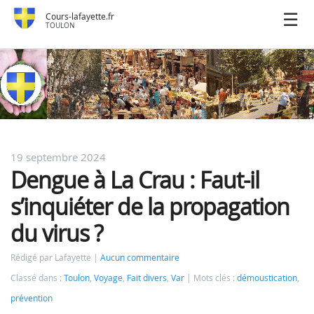
Cours-lafayette.fr
TOULON
19 septembre 2024
Dengue à La Crau : Faut-il
s’inquiéter de la propagation
du virus ?
Rédigé par Lafayette
Aucun commentaire
Classé dans :
Toulon
,
Voyage
,
Fait divers
,
Var
Mots clés :
démoustication
,
prévention