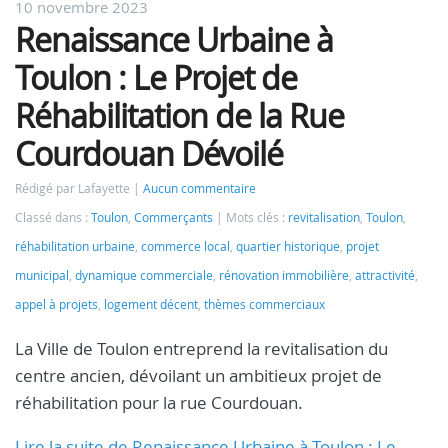
10 novembre 2023
Renaissance Urbaine à
Toulon : Le Projet de
Réhabilitation de la Rue
Courdouan Dévoilé
Rédigé par Lafayette
Aucun commentaire
Classé dans :
Toulon
,
Commerçants
Mots clés :
revitalisation
,
Toulon
,
réhabilitation urbaine
,
commerce local
,
quartier historique
,
projet
municipal
,
dynamique commerciale
,
rénovation immobilière
,
attractivité
,
appel à projets
,
logement décent
,
thèmes commerciaux
La Ville de Toulon entreprend la revitalisation du
centre ancien, dévoilant un ambitieux projet de
réhabilitation pour la rue Courdouan.
Lire la suite de Renaissance Urbaine à Toulon : Le