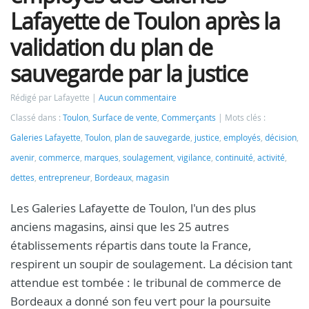
Lafayette de Toulon après la
validation du plan de
sauvegarde par la justice
Rédigé par Lafayette
Aucun commentaire
Classé dans :
Toulon
,
Surface de vente
,
Commerçants
Mots clés :
Galeries Lafayette
,
Toulon
,
plan de sauvegarde
,
justice
,
employés
,
décision
,
avenir
,
commerce
,
marques
,
soulagement
,
vigilance
,
continuité
,
activité
,
dettes
,
entrepreneur
,
Bordeaux
,
magasin
Les Galeries Lafayette de Toulon, l'un des plus
anciens magasins, ainsi que les 25 autres
établissements répartis dans toute la France,
respirent un soupir de soulagement. La décision tant
attendue est tombée : le tribunal de commerce de
Bordeaux a donné son feu vert pour la poursuite