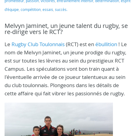
prometteur
,
passion
,
victoires
,
entraînement intensif
,
détermination
,
esprit
d'équipe
,
compétition
,
essais
,
succès.
Melvyn Jaminet, un jeune talent du rugby, se
re-dirige vers le RCT?
Le
Rugby Club Toulonnais
(RCT) est en
ébullition
! Le
nom de Melvyn Jaminet, un jeune prodige du rugby,
est sur toutes les lèvres au sein du prestigieux RCT
Campus. Les spéculations vont bon train quant à
l'éventuelle arrivée de ce joueur talentueux au sein
du club toulonnais. Plongeons dans les détails de
cette affaire qui fait vibrer les passionnés de rugby.