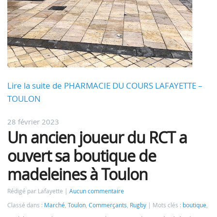
Lire la suite de PHARMACIE DU COURS LAFAYETTE –
TOULON
28 février 2023
Un ancien joueur du RCT a
ouvert sa boutique de
madeleines à Toulon
Rédigé par Lafayette
Aucun commentaire
Classé dans :
Marché
,
Toulon
,
Commerçants
,
Rugby
Mots clés :
boutique
,