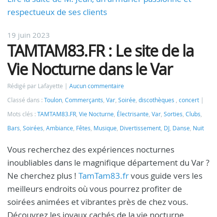
respectueux de ses clients
19 juin 2023
TAMTAM83.FR : Le site de la
Vie Nocturne dans le Var
Rédigé par Lafayette
Aucun commentaire
Classé dans :
Toulon
,
Commerçants
,
Var
,
Soirée
,
discothèques
,
concert
Mots clés :
TAMTAM83.FR
,
Vie Nocturne
,
Électrisante
,
Var
,
Sorties
,
Clubs
,
Bars
,
Soirées
,
Ambiance
,
Fêtes
,
Musique
,
Divertissement
,
DJ
,
Danse
,
Nuit
Vous recherchez des expériences nocturnes
inoubliables dans le magnifique département du Var ?
Ne cherchez plus !
TamTam83.fr
vous guide vers les
meilleurs endroits où vous pourrez profiter de
soirées animées et vibrantes près de chez vous.
Découvrez les joyaux cachés de la vie nocturne