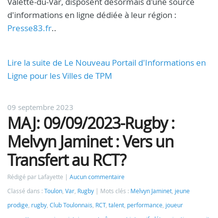
Valette-du-Var, disposent désormais d'une source
d'informations en ligne dédiée à leur région :
Presse83.fr
..
Lire la suite de Le Nouveau Portail d'Informations en
Ligne pour les Villes de TPM
09 septembre 2023
MAJ: 09/09/2023-Rugby :
Melvyn Jaminet : Vers un
Transfert au RCT?
Rédigé par Lafayette
Aucun commentaire
Classé dans :
Toulon
,
Var
,
Rugby
Mots clés :
Melvyn Jaminet
,
jeune
prodige
,
rugby
,
Club Toulonnais
,
RCT
,
talent
,
performance
,
joueur