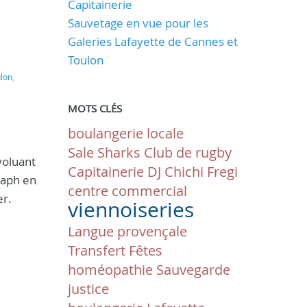
Capitainerie
Sauvetage en vue pour les
Galeries Lafayette de Cannes et
Toulon
lon
,
MOTS CLÉS
boulangerie locale
Sale Sharks
Club de rugby
voluant
Capitainerie
DJ
Chichi Fregi
raph en
centre commercial
er.
viennoiseries
Langue provençale
Transfert
Fêtes
homéopathie
Sauvegarde
justice