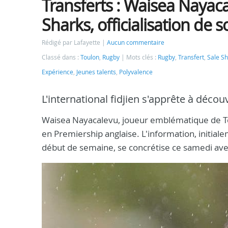
Transferts : Waisea Nayaca
Sharks, officialisation d
Rédigé par Lafayette
Aucun commentaire
Classé dans :
Toulon
,
Rugby
Mots clés :
Rugby
,
Transfert
,
Sale S
Expérience
,
Jeunes talents
,
Polyvalence
L'international fidjien s'apprête à décou
Waisea Nayacalevu, joueur emblématique de Toul
en Premiership anglaise. L'information, initial
début de semaine, se concrétise ce samedi avec