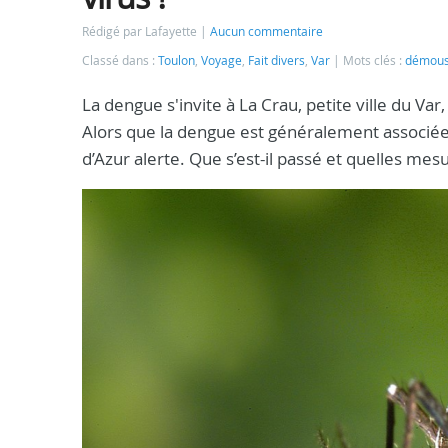
Rédigé par Lafayette
Aucun commentaire
Classé dans :
Toulon
,
Voyage
,
Fait divers
,
Var
Mots clés :
démoust
La dengue s'invite à La Crau, petite ville du Var
Alors que la dengue est généralement associée 
d’Azur alerte. Que s’est-il passé et quelles me