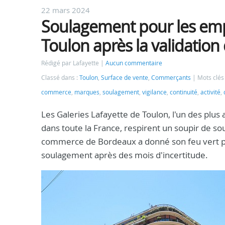
22 mars 2024
Soulagement pour les empl
Toulon après la validation
Rédigé par Lafayette
Aucun commentaire
Classé dans :
Toulon
,
Surface de vente
,
Commerçants
Mots clés
commerce
,
marques
,
soulagement
,
vigilance
,
continuité
,
activité
,
Les Galeries Lafayette de Toulon, l'un des plus
dans toute la France, respirent un soupir de so
commerce de Bordeaux a donné son feu vert pour
soulagement après des mois d'incertitude.