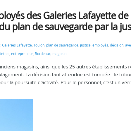
oyés des Galeries Lafayette de
 du plan de sauvegarde par la jus
 :
Galeries Lafayette
,
Toulon
,
plan de sauvegarde
,
justice
,
employés
,
décision
,
ave
dettes
,
entrepreneur
,
Bordeaux
,
magasin
 anciens magasins, ainsi que les 25 autres établissements r
ulagement. La décision tant attendue est tombée : le tribu
 la poursuite d'activité. Pour le personnel, c'est un véri