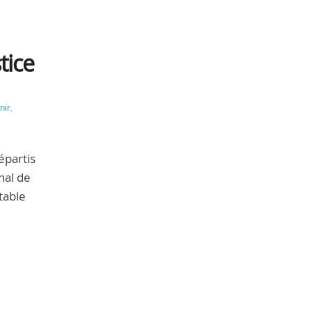
tice
nir
,
épartis
nal de
table