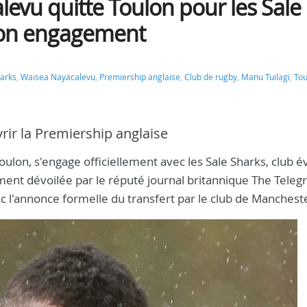
levu quitte Toulon pour les Sale
e son engagement
harks
,
Waisea Nayacalevu
,
Premiership anglaise
,
Club de rugby
,
Manu Tuilagi
,
Tou
vrir la Premiership anglaise
on, s'engage officiellement avec les Sale Sharks, club é
ement dévoilée par le réputé journal britannique The Teleg
 l'annonce formelle du transfert par le club de Manchest