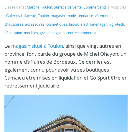
Classé dans :
Marché
,
Toulon
,
Surface de vente
,
Commerçants
Mots clés
:
Galeries Lafayette
,
Toulon
,
magasin
,
mode
,
tendance
,
vêtements
,
chaussures
,
accessoires
,
cosmétiques
,
bijoux
,
électroménager
,
high-tech
,
décoration
,
meubles
,
grand magasin
,
centre commercial
Le
magasin situé à Toulon
, ainsi que vingt autres en
province, font partie du groupe de Michel Ohayon, un
homme d'affaires de Bordeaux. Ce dernier est
également connu pour avoir vu ses boutiques
Camaïeu être mises en liquidation et Go Sport être en
redressement judiciaire.