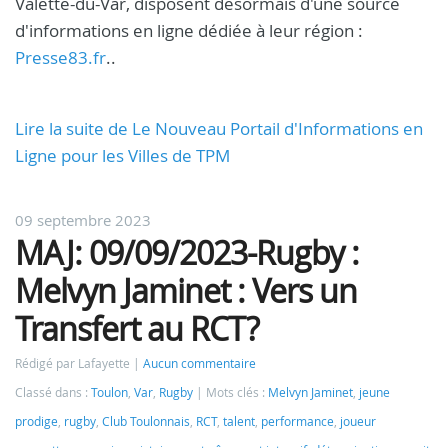
Valette-du-Var, disposent désormais d'une source
d'informations en ligne dédiée à leur région :
Presse83.fr
..
Lire la suite de Le Nouveau Portail d'Informations en
Ligne pour les Villes de TPM
09 septembre 2023
MAJ: 09/09/2023-Rugby :
Melvyn Jaminet : Vers un
Transfert au RCT?
Rédigé par Lafayette
Aucun commentaire
Classé dans :
Toulon
,
Var
,
Rugby
Mots clés :
Melvyn Jaminet
,
jeune
prodige
,
rugby
,
Club Toulonnais
,
RCT
,
talent
,
performance
,
joueur