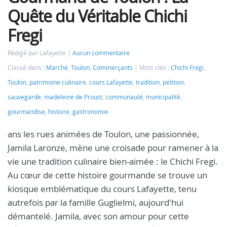
Quête du Véritable Chichi
Fregi
Rédigé par Lafayette
Aucun commentaire
Classé dans :
Marché
,
Toulon
,
Commerçants
Mots clés :
Chichi Fregi
,
Toulon
,
patrimoine culinaire
,
cours Lafayette
,
tradition
,
pétition
,
sauvegarde
,
madeleine de Proust
,
communauté
,
municipalité
,
gourmandise
,
histoire
,
gastronomie
ans les rues animées de Toulon, une passionnée,
Jamila Laronze, mène une croisade pour ramener à la
vie une tradition culinaire bien-aimée : le Chichi Fregi.
Au cœur de cette histoire gourmande se trouve un
kiosque emblématique du cours Lafayette, tenu
autrefois par la famille Guglielmi, aujourd'hui
démantelé. Jamila, avec son amour pour cette