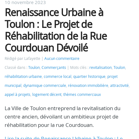
10 novembre 2023
Renaissance Urbaine à
Toulon : Le Projet de
Réhabilitation de la Rue
Courdouan Dévoilé
Rédigé par Lafayette
Aucun commentaire
Classé dans :
Toulon
,
Commerçants
Mots clés :
revitalisation
,
Toulon
,
réhabilitation urbaine
,
commerce local
,
quartier historique
,
projet
municipal
,
dynamique commerciale
,
rénovation immobilière
,
attractivité
,
appel à projets
,
logement décent
,
thèmes commerciaux
La Ville de Toulon entreprend la revitalisation du
centre ancien, dévoilant un ambitieux projet de
réhabilitation pour la rue Courdouan.
Lire la suite de Renaissance Urbaine à Toulon : Le