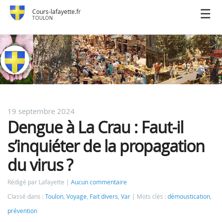
Cours-lafayette.fr
TOULON
19 septembre 2024
Dengue à La Crau : Faut-il
s’inquiéter de la propagation
du virus ?
Rédigé par Lafayette
Aucun commentaire
Classé dans :
Toulon
,
Voyage
,
Fait divers
,
Var
Mots clés :
démoustication
,
prévention