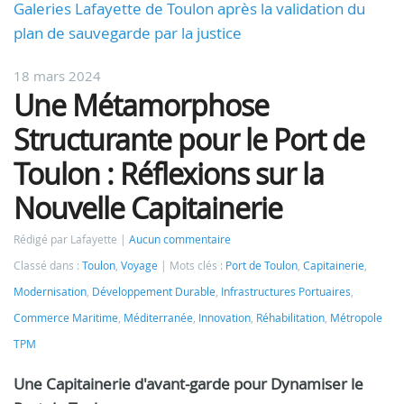
Galeries Lafayette de Toulon après la validation du
plan de sauvegarde par la justice
18 mars 2024
Une Métamorphose
Structurante pour le Port de
Toulon : Réflexions sur la
Nouvelle Capitainerie
Rédigé par Lafayette
Aucun commentaire
Classé dans :
Toulon
,
Voyage
Mots clés :
Port de Toulon
,
Capitainerie
,
Modernisation
,
Développement Durable
,
Infrastructures Portuaires
,
Commerce Maritime
,
Méditerranée
,
Innovation
,
Réhabilitation
,
Métropole
TPM
Une Capitainerie d'avant-garde pour Dynamiser le