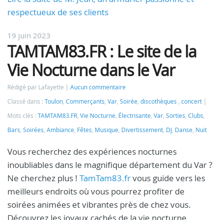
respectueux de ses clients
19 juin 2023
TAMTAM83.FR : Le site de la
Vie Nocturne dans le Var
Rédigé par Lafayette
Aucun commentaire
Classé dans :
Toulon
,
Commerçants
,
Var
,
Soirée
,
discothèques
,
concert
Mots clés :
TAMTAM83.FR
,
Vie Nocturne
,
Électrisante
,
Var
,
Sorties
,
Clubs
,
Bars
,
Soirées
,
Ambiance
,
Fêtes
,
Musique
,
Divertissement
,
DJ
,
Danse
,
Nuit
Vous recherchez des expériences nocturnes
inoubliables dans le magnifique département du Var ?
Ne cherchez plus !
TamTam83.fr
vous guide vers les
meilleurs endroits où vous pourrez profiter de
soirées animées et vibrantes près de chez vous.
Découvrez les joyaux cachés de la vie nocturne