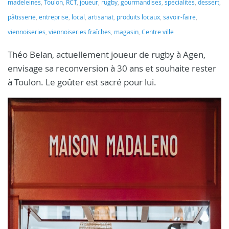
madeleines
,
Toulon
,
RCT
,
joueur
,
rugby
,
gourmandises
,
spécialités
,
dessert
,
pâtisserie
,
entreprise
,
local
,
artisanat
,
produits locaux
,
savoir-faire
,
viennoiseries
,
viennoiseries fraîches
,
magasin
,
Centre ville
Théo Belan, actuellement joueur de rugby à Agen,
envisage sa reconversion à 30 ans et souhaite rester
à Toulon. Le goûter est sacré pour lui.