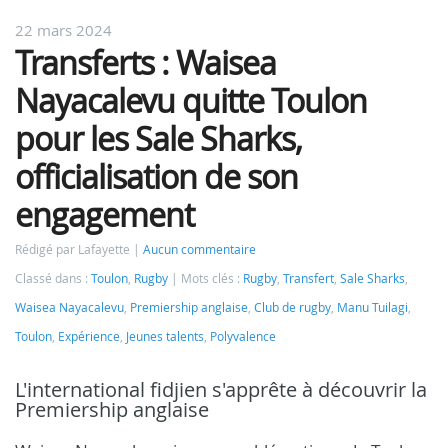
22 mars 2024
Transferts : Waisea
Nayacalevu quitte Toulon
pour les Sale Sharks,
officialisation de son
engagement
Rédigé par Lafayette
Aucun commentaire
Classé dans :
Toulon
,
Rugby
Mots clés :
Rugby
,
Transfert
,
Sale Sharks
,
Waisea Nayacalevu
,
Premiership anglaise
,
Club de rugby
,
Manu Tuilagi
,
Toulon
,
Expérience
,
Jeunes talents
,
Polyvalence
L'international fidjien s'apprête à découvrir la
Premiership anglaise