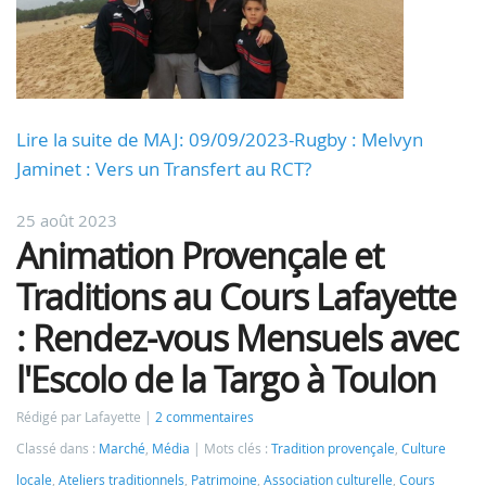
Lire la suite de MAJ: 09/09/2023-Rugby : Melvyn
Jaminet : Vers un Transfert au RCT?
25 août 2023
Animation Provençale et
Traditions au Cours Lafayette
: Rendez-vous Mensuels avec
l'Escolo de la Targo à Toulon
Rédigé par Lafayette
2 commentaires
Classé dans :
Marché
,
Média
Mots clés :
Tradition provençale
,
Culture
locale
,
Ateliers traditionnels
,
Patrimoine
,
Association culturelle
,
Cours