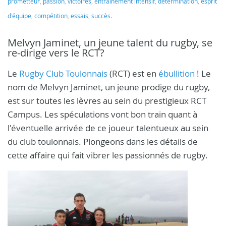
prometteur
,
passion
,
victoires
,
entraînement intensif
,
détermination
,
esprit
d'équipe
,
compétition
,
essais
,
succès.
Melvyn Jaminet, un jeune talent du rugby, se
re-dirige vers le RCT?
Le
Rugby Club Toulonnais
(RCT) est en
ébullition
! Le
nom de Melvyn Jaminet, un jeune prodige du rugby,
est sur toutes les lèvres au sein du prestigieux RCT
Campus. Les spéculations vont bon train quant à
l'éventuelle arrivée de ce joueur talentueux au sein
du club toulonnais. Plongeons dans les détails de
cette affaire qui fait vibrer les passionnés de rugby.