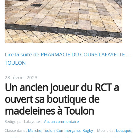
Lire la suite de PHARMACIE DU COURS LAFAYETTE –
TOULON
28 février 2023
Un ancien joueur du RCT a
ouvert sa boutique de
madeleines à Toulon
Rédigé par Lafayette
Aucun commentaire
Classé dans :
Marché
,
Toulon
,
Commerçants
,
Rugby
Mots clés :
boutique
,