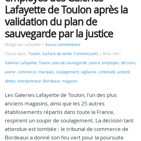
Lafayette de Toulon après la
validation du plan de
sauvegarde par la justice
Rédigé par Lafayette
Aucun commentaire
Classé dans :
Toulon
,
Surface de vente
,
Commerçants
Mots clés :
Galeries Lafayette
,
Toulon
,
plan de sauvegarde
,
justice
,
employés
,
décision
,
avenir
,
commerce
,
marques
,
soulagement
,
vigilance
,
continuité
,
activité
,
dettes
,
entrepreneur
,
Bordeaux
,
magasin
Les Galeries Lafayette de Toulon, l'un des plus
anciens magasins, ainsi que les 25 autres
établissements répartis dans toute la France,
respirent un soupir de soulagement. La décision tant
attendue est tombée : le tribunal de commerce de
Bordeaux a donné son feu vert pour la poursuite