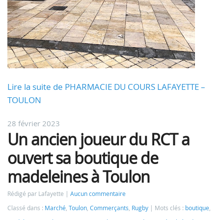
Lire la suite de PHARMACIE DU COURS LAFAYETTE –
TOULON
28 février 2023
Un ancien joueur du RCT a
ouvert sa boutique de
madeleines à Toulon
Rédigé par Lafayette
Aucun commentaire
Classé dans :
Marché
,
Toulon
,
Commerçants
,
Rugby
Mots clés :
boutique
,