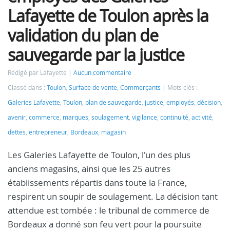
Lafayette de Toulon après la
validation du plan de
sauvegarde par la justice
Rédigé par Lafayette
Aucun commentaire
Classé dans :
Toulon
,
Surface de vente
,
Commerçants
Mots clés :
Galeries Lafayette
,
Toulon
,
plan de sauvegarde
,
justice
,
employés
,
décision
,
avenir
,
commerce
,
marques
,
soulagement
,
vigilance
,
continuité
,
activité
,
dettes
,
entrepreneur
,
Bordeaux
,
magasin
Les Galeries Lafayette de Toulon, l'un des plus
anciens magasins, ainsi que les 25 autres
établissements répartis dans toute la France,
respirent un soupir de soulagement. La décision tant
attendue est tombée : le tribunal de commerce de
Bordeaux a donné son feu vert pour la poursuite