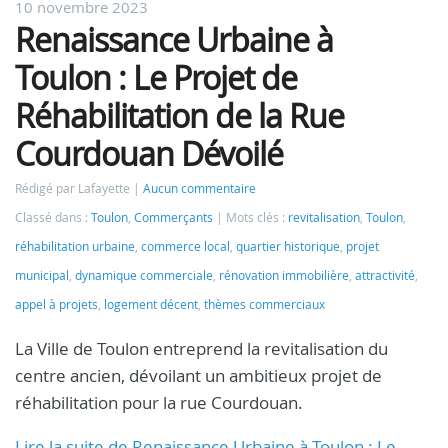
10 novembre 2023
Renaissance Urbaine à
Toulon : Le Projet de
Réhabilitation de la Rue
Courdouan Dévoilé
Rédigé par Lafayette
Aucun commentaire
Classé dans :
Toulon
,
Commerçants
Mots clés :
revitalisation
,
Toulon
,
réhabilitation urbaine
,
commerce local
,
quartier historique
,
projet
municipal
,
dynamique commerciale
,
rénovation immobilière
,
attractivité
,
appel à projets
,
logement décent
,
thèmes commerciaux
La Ville de Toulon entreprend la revitalisation du
centre ancien, dévoilant un ambitieux projet de
réhabilitation pour la rue Courdouan.
Lire la suite de Renaissance Urbaine à Toulon : Le