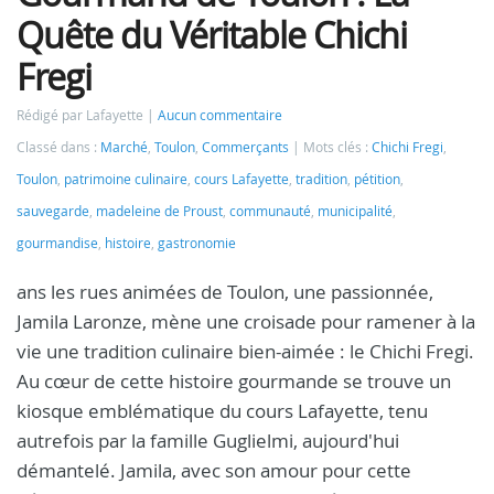
Quête du Véritable Chichi
Fregi
Rédigé par Lafayette
Aucun commentaire
Classé dans :
Marché
,
Toulon
,
Commerçants
Mots clés :
Chichi Fregi
,
Toulon
,
patrimoine culinaire
,
cours Lafayette
,
tradition
,
pétition
,
sauvegarde
,
madeleine de Proust
,
communauté
,
municipalité
,
gourmandise
,
histoire
,
gastronomie
ans les rues animées de Toulon, une passionnée,
Jamila Laronze, mène une croisade pour ramener à la
vie une tradition culinaire bien-aimée : le Chichi Fregi.
Au cœur de cette histoire gourmande se trouve un
kiosque emblématique du cours Lafayette, tenu
autrefois par la famille Guglielmi, aujourd'hui
démantelé. Jamila, avec son amour pour cette