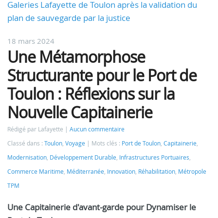
Galeries Lafayette de Toulon après la validation du
plan de sauvegarde par la justice
18 mars 2024
Une Métamorphose
Structurante pour le Port de
Toulon : Réflexions sur la
Nouvelle Capitainerie
Rédigé par Lafayette
Aucun commentaire
Classé dans :
Toulon
,
Voyage
Mots clés :
Port de Toulon
,
Capitainerie
,
Modernisation
,
Développement Durable
,
Infrastructures Portuaires
,
Commerce Maritime
,
Méditerranée
,
Innovation
,
Réhabilitation
,
Métropole
TPM
Une Capitainerie d'avant-garde pour Dynamiser le