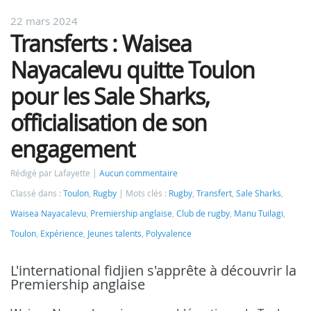
22 mars 2024
Transferts : Waisea
Nayacalevu quitte Toulon
pour les Sale Sharks,
officialisation de son
engagement
Rédigé par Lafayette
Aucun commentaire
Classé dans :
Toulon
,
Rugby
Mots clés :
Rugby
,
Transfert
,
Sale Sharks
,
Waisea Nayacalevu
,
Premiership anglaise
,
Club de rugby
,
Manu Tuilagi
,
Toulon
,
Expérience
,
Jeunes talents
,
Polyvalence
L'international fidjien s'apprête à découvrir la
Premiership anglaise