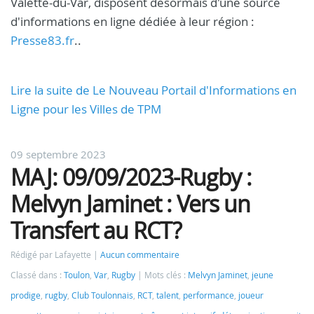
Valette-du-Var, disposent désormais d'une source
d'informations en ligne dédiée à leur région :
Presse83.fr
..
Lire la suite de Le Nouveau Portail d'Informations en
Ligne pour les Villes de TPM
09 septembre 2023
MAJ: 09/09/2023-Rugby :
Melvyn Jaminet : Vers un
Transfert au RCT?
Rédigé par Lafayette
Aucun commentaire
Classé dans :
Toulon
,
Var
,
Rugby
Mots clés :
Melvyn Jaminet
,
jeune
prodige
,
rugby
,
Club Toulonnais
,
RCT
,
talent
,
performance
,
joueur