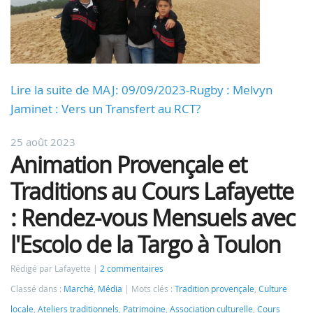
Lire la suite de MAJ: 09/09/2023-Rugby : Melvyn
Jaminet : Vers un Transfert au RCT?
25 août 2023
Animation Provençale et
Traditions au Cours Lafayette
: Rendez-vous Mensuels avec
l'Escolo de la Targo à Toulon
Rédigé par Lafayette
2 commentaires
Classé dans :
Marché
,
Média
Mots clés :
Tradition provençale
,
Culture
locale
,
Ateliers traditionnels
,
Patrimoine
,
Association culturelle
,
Cours