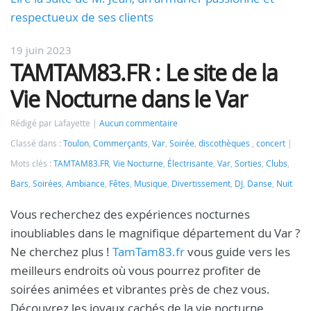
respectueux de ses clients
19 juin 2023
TAMTAM83.FR : Le site de la
Vie Nocturne dans le Var
Rédigé par Lafayette
Aucun commentaire
Classé dans :
Toulon
,
Commerçants
,
Var
,
Soirée
,
discothèques
,
concert
Mots clés :
TAMTAM83.FR
,
Vie Nocturne
,
Électrisante
,
Var
,
Sorties
,
Clubs
,
Bars
,
Soirées
,
Ambiance
,
Fêtes
,
Musique
,
Divertissement
,
DJ
,
Danse
,
Nuit
Vous recherchez des expériences nocturnes
inoubliables dans le magnifique département du Var ?
Ne cherchez plus !
TamTam83.fr
vous guide vers les
meilleurs endroits où vous pourrez profiter de
soirées animées et vibrantes près de chez vous.
Découvrez les joyaux cachés de la vie nocturne