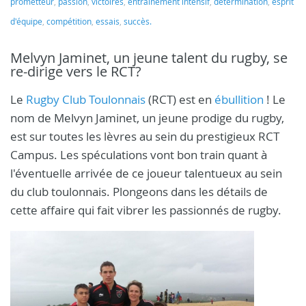
prometteur
,
passion
,
victoires
,
entraînement intensif
,
détermination
,
esprit
d'équipe
,
compétition
,
essais
,
succès.
Melvyn Jaminet, un jeune talent du rugby, se
re-dirige vers le RCT?
Le
Rugby Club Toulonnais
(RCT) est en
ébullition
! Le
nom de Melvyn Jaminet, un jeune prodige du rugby,
est sur toutes les lèvres au sein du prestigieux RCT
Campus. Les spéculations vont bon train quant à
l'éventuelle arrivée de ce joueur talentueux au sein
du club toulonnais. Plongeons dans les détails de
cette affaire qui fait vibrer les passionnés de rugby.