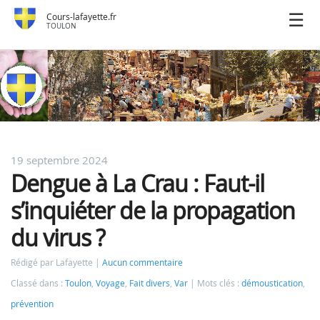
Cours-lafayette.fr
TOULON
19 septembre 2024
Dengue à La Crau : Faut-il
s’inquiéter de la propagation
du virus ?
Rédigé par Lafayette
Aucun commentaire
Classé dans :
Toulon
,
Voyage
,
Fait divers
,
Var
Mots clés :
démoustication
,
prévention