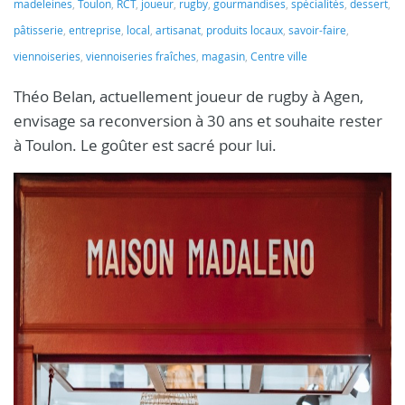
madeleines
,
Toulon
,
RCT
,
joueur
,
rugby
,
gourmandises
,
spécialités
,
dessert
,
pâtisserie
,
entreprise
,
local
,
artisanat
,
produits locaux
,
savoir-faire
,
viennoiseries
,
viennoiseries fraîches
,
magasin
,
Centre ville
Théo Belan, actuellement joueur de rugby à Agen,
envisage sa reconversion à 30 ans et souhaite rester
à Toulon. Le goûter est sacré pour lui.