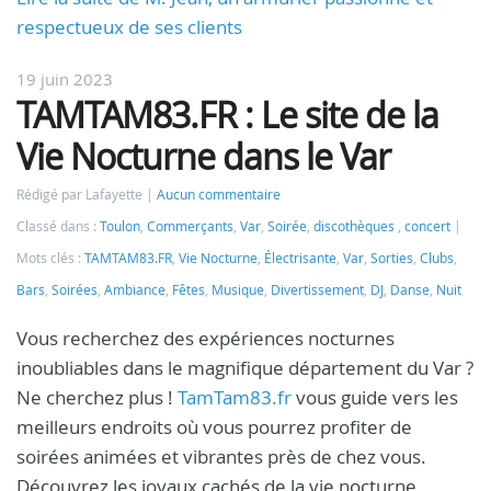
respectueux de ses clients
19 juin 2023
TAMTAM83.FR : Le site de la
Vie Nocturne dans le Var
Rédigé par Lafayette
Aucun commentaire
Classé dans :
Toulon
,
Commerçants
,
Var
,
Soirée
,
discothèques
,
concert
Mots clés :
TAMTAM83.FR
,
Vie Nocturne
,
Électrisante
,
Var
,
Sorties
,
Clubs
,
Bars
,
Soirées
,
Ambiance
,
Fêtes
,
Musique
,
Divertissement
,
DJ
,
Danse
,
Nuit
Vous recherchez des expériences nocturnes
inoubliables dans le magnifique département du Var ?
Ne cherchez plus !
TamTam83.fr
vous guide vers les
meilleurs endroits où vous pourrez profiter de
soirées animées et vibrantes près de chez vous.
Découvrez les joyaux cachés de la vie nocturne