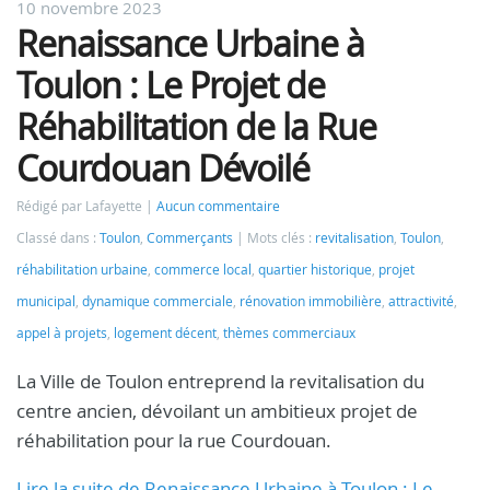
10 novembre 2023
Renaissance Urbaine à
Toulon : Le Projet de
Réhabilitation de la Rue
Courdouan Dévoilé
Rédigé par Lafayette
Aucun commentaire
Classé dans :
Toulon
,
Commerçants
Mots clés :
revitalisation
,
Toulon
,
réhabilitation urbaine
,
commerce local
,
quartier historique
,
projet
municipal
,
dynamique commerciale
,
rénovation immobilière
,
attractivité
,
appel à projets
,
logement décent
,
thèmes commerciaux
La Ville de Toulon entreprend la revitalisation du
centre ancien, dévoilant un ambitieux projet de
réhabilitation pour la rue Courdouan.
Lire la suite de Renaissance Urbaine à Toulon : Le