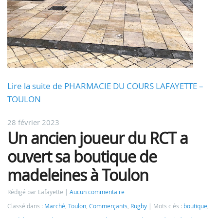
Lire la suite de PHARMACIE DU COURS LAFAYETTE –
TOULON
28 février 2023
Un ancien joueur du RCT a
ouvert sa boutique de
madeleines à Toulon
Rédigé par Lafayette
Aucun commentaire
Classé dans :
Marché
,
Toulon
,
Commerçants
,
Rugby
Mots clés :
boutique
,