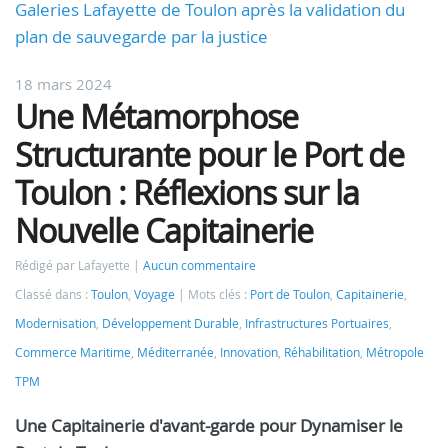
Galeries Lafayette de Toulon après la validation du
plan de sauvegarde par la justice
18 mars 2024
Une Métamorphose
Structurante pour le Port de
Toulon : Réflexions sur la
Nouvelle Capitainerie
Rédigé par Lafayette
Aucun commentaire
Classé dans :
Toulon
,
Voyage
Mots clés :
Port de Toulon
,
Capitainerie
,
Modernisation
,
Développement Durable
,
Infrastructures Portuaires
,
Commerce Maritime
,
Méditerranée
,
Innovation
,
Réhabilitation
,
Métropole
TPM
Une Capitainerie d'avant-garde pour Dynamiser le