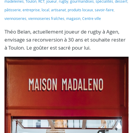
madeleines
,
Toulon
,
RCT
,
joueur
,
rugby
,
gourmandises
,
spécialités
,
dessert
,
pâtisserie
,
entreprise
,
local
,
artisanat
,
produits locaux
,
savoir-faire
,
viennoiseries
,
viennoiseries fraîches
,
magasin
,
Centre ville
Théo Belan, actuellement joueur de rugby à Agen,
envisage sa reconversion à 30 ans et souhaite rester
à Toulon. Le goûter est sacré pour lui.