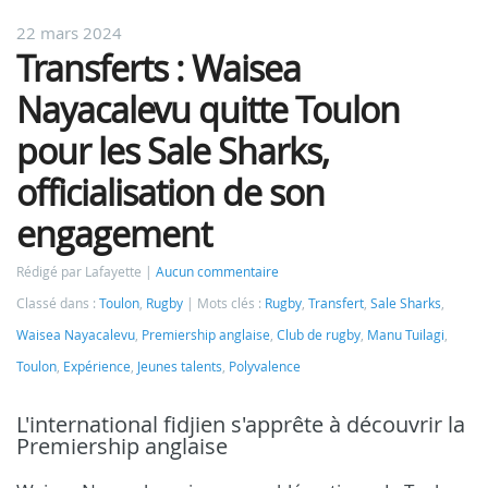
22 mars 2024
Transferts : Waisea
Nayacalevu quitte Toulon
pour les Sale Sharks,
officialisation de son
engagement
Rédigé par Lafayette
Aucun commentaire
Classé dans :
Toulon
,
Rugby
Mots clés :
Rugby
,
Transfert
,
Sale Sharks
,
Waisea Nayacalevu
,
Premiership anglaise
,
Club de rugby
,
Manu Tuilagi
,
Toulon
,
Expérience
,
Jeunes talents
,
Polyvalence
L'international fidjien s'apprête à découvrir la
Premiership anglaise