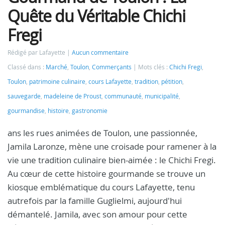
Quête du Véritable Chichi
Fregi
Rédigé par Lafayette
Aucun commentaire
Classé dans :
Marché
,
Toulon
,
Commerçants
Mots clés :
Chichi Fregi
,
Toulon
,
patrimoine culinaire
,
cours Lafayette
,
tradition
,
pétition
,
sauvegarde
,
madeleine de Proust
,
communauté
,
municipalité
,
gourmandise
,
histoire
,
gastronomie
ans les rues animées de Toulon, une passionnée,
Jamila Laronze, mène une croisade pour ramener à la
vie une tradition culinaire bien-aimée : le Chichi Fregi.
Au cœur de cette histoire gourmande se trouve un
kiosque emblématique du cours Lafayette, tenu
autrefois par la famille Guglielmi, aujourd'hui
démantelé. Jamila, avec son amour pour cette