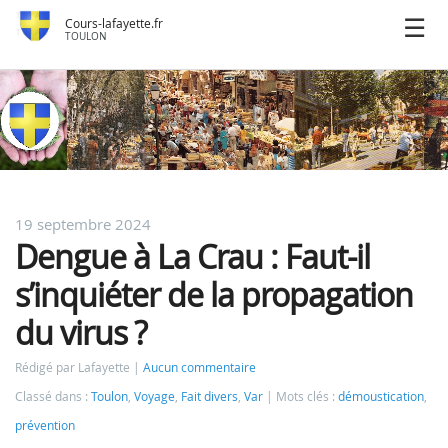
Cours-lafayette.fr
TOULON
19 septembre 2024
Dengue à La Crau : Faut-il
s’inquiéter de la propagation
du virus ?
Rédigé par Lafayette
Aucun commentaire
Classé dans :
Toulon
,
Voyage
,
Fait divers
,
Var
Mots clés :
démoustication
,
prévention