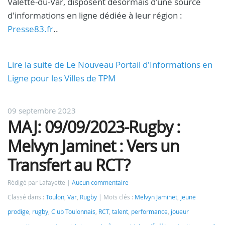
Valette-du-Var, disposent désormais d'une source
d'informations en ligne dédiée à leur région :
Presse83.fr
..
Lire la suite de Le Nouveau Portail d'Informations en
Ligne pour les Villes de TPM
09 septembre 2023
MAJ: 09/09/2023-Rugby :
Melvyn Jaminet : Vers un
Transfert au RCT?
Rédigé par Lafayette
Aucun commentaire
Classé dans :
Toulon
,
Var
,
Rugby
Mots clés :
Melvyn Jaminet
,
jeune
prodige
,
rugby
,
Club Toulonnais
,
RCT
,
talent
,
performance
,
joueur