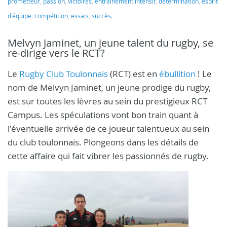
prometteur
,
passion
,
victoires
,
entraînement intensif
,
détermination
,
esprit
d'équipe
,
compétition
,
essais
,
succès.
Melvyn Jaminet, un jeune talent du rugby, se
re-dirige vers le RCT?
Le
Rugby Club Toulonnais
(RCT) est en
ébullition
! Le
nom de Melvyn Jaminet, un jeune prodige du rugby,
est sur toutes les lèvres au sein du prestigieux RCT
Campus. Les spéculations vont bon train quant à
l'éventuelle arrivée de ce joueur talentueux au sein
du club toulonnais. Plongeons dans les détails de
cette affaire qui fait vibrer les passionnés de rugby.