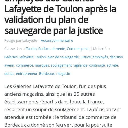
Lafayette de Toulon après la
validation du plan de
sauvegarde par la justice
Rédigé par Lafayette
Aucun commentaire
Classé dans :
Toulon
,
Surface de vente
,
Commerçants
Mots clés :
Galeries Lafayette
,
Toulon
,
plan de sauvegarde
,
justice
,
employés
,
décision
,
avenir
,
commerce
,
marques
,
soulagement
,
vigilance
,
continuité
,
activité
,
dettes
,
entrepreneur
,
Bordeaux
,
magasin
Les Galeries Lafayette de Toulon, l'un des plus
anciens magasins, ainsi que les 25 autres
établissements répartis dans toute la France,
respirent un soupir de soulagement. La décision tant
attendue est tombée : le tribunal de commerce de
Bordeaux a donné son feu vert pour la poursuite