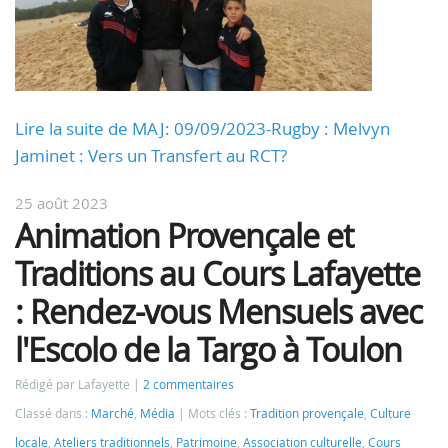
Lire la suite de MAJ: 09/09/2023-Rugby : Melvyn
Jaminet : Vers un Transfert au RCT?
25 août 2023
Animation Provençale et
Traditions au Cours Lafayette
: Rendez-vous Mensuels avec
l'Escolo de la Targo à Toulon
Rédigé par Lafayette
2 commentaires
Classé dans :
Marché
,
Média
Mots clés :
Tradition provençale
,
Culture
locale
,
Ateliers traditionnels
,
Patrimoine
,
Association culturelle
,
Cours