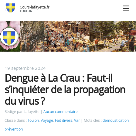
Cours-lafayette.fr
TOULON
19 septembre 2024
Dengue à La Crau : Faut-il
s’inquiéter de la propagation
du virus ?
Rédigé par Lafayette
Aucun commentaire
Classé dans :
Toulon
,
Voyage
,
Fait divers
,
Var
Mots clés :
démoustication
,
prévention