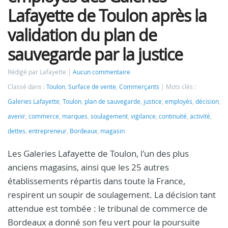
Lafayette de Toulon après la
validation du plan de
sauvegarde par la justice
Rédigé par Lafayette
Aucun commentaire
Classé dans :
Toulon
,
Surface de vente
,
Commerçants
Mots clés :
Galeries Lafayette
,
Toulon
,
plan de sauvegarde
,
justice
,
employés
,
décision
,
avenir
,
commerce
,
marques
,
soulagement
,
vigilance
,
continuité
,
activité
,
dettes
,
entrepreneur
,
Bordeaux
,
magasin
Les Galeries Lafayette de Toulon, l'un des plus
anciens magasins, ainsi que les 25 autres
établissements répartis dans toute la France,
respirent un soupir de soulagement. La décision tant
attendue est tombée : le tribunal de commerce de
Bordeaux a donné son feu vert pour la poursuite