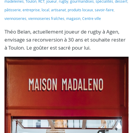
madeleines
,
Toulon
,
RCT
,
joueur
,
rugby
,
gourmandises
,
spécialités
,
dessert
,
pâtisserie
,
entreprise
,
local
,
artisanat
,
produits locaux
,
savoir-faire
,
viennoiseries
,
viennoiseries fraîches
,
magasin
,
Centre ville
Théo Belan, actuellement joueur de rugby à Agen,
envisage sa reconversion à 30 ans et souhaite rester
à Toulon. Le goûter est sacré pour lui.