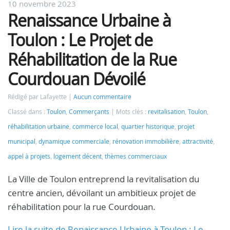
10 novembre 2023
Renaissance Urbaine à
Toulon : Le Projet de
Réhabilitation de la Rue
Courdouan Dévoilé
Rédigé par Lafayette
Aucun commentaire
Classé dans :
Toulon
,
Commerçants
Mots clés :
revitalisation
,
Toulon
,
réhabilitation urbaine
,
commerce local
,
quartier historique
,
projet
municipal
,
dynamique commerciale
,
rénovation immobilière
,
attractivité
,
appel à projets
,
logement décent
,
thèmes commerciaux
La Ville de Toulon entreprend la revitalisation du
centre ancien, dévoilant un ambitieux projet de
réhabilitation pour la rue Courdouan.
Lire la suite de Renaissance Urbaine à Toulon : Le