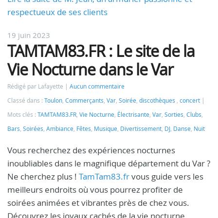
respectueux de ses clients
19 juin 2023
TAMTAM83.FR : Le site de la
Vie Nocturne dans le Var
Rédigé par Lafayette
Aucun commentaire
Classé dans :
Toulon
,
Commerçants
,
Var
,
Soirée
,
discothèques
,
concert
Mots clés :
TAMTAM83.FR
,
Vie Nocturne
,
Électrisante
,
Var
,
Sorties
,
Clubs
,
Bars
,
Soirées
,
Ambiance
,
Fêtes
,
Musique
,
Divertissement
,
DJ
,
Danse
,
Nuit
Vous recherchez des expériences nocturnes
inoubliables dans le magnifique département du Var ?
Ne cherchez plus !
TamTam83.fr
vous guide vers les
meilleurs endroits où vous pourrez profiter de
soirées animées et vibrantes près de chez vous.
Découvrez les joyaux cachés de la vie nocturne