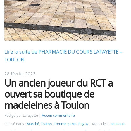
Lire la suite de PHARMACIE DU COURS LAFAYETTE –
TOULON
28 février 2023
Un ancien joueur du RCT a
ouvert sa boutique de
madeleines à Toulon
Rédigé par Lafayette
Aucun commentaire
Classé dans :
Marché
,
Toulon
,
Commerçants
,
Rugby
Mots clés :
boutique
,