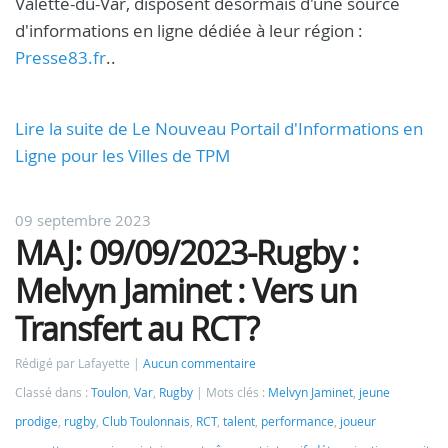
Valette-du-Var, disposent désormais d'une source
d'informations en ligne dédiée à leur région :
Presse83.fr
..
Lire la suite de Le Nouveau Portail d'Informations en
Ligne pour les Villes de TPM
09 septembre 2023
MAJ: 09/09/2023-Rugby :
Melvyn Jaminet : Vers un
Transfert au RCT?
Rédigé par Lafayette
Aucun commentaire
Classé dans :
Toulon
,
Var
,
Rugby
Mots clés :
Melvyn Jaminet
,
jeune
prodige
,
rugby
,
Club Toulonnais
,
RCT
,
talent
,
performance
,
joueur