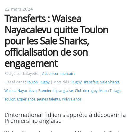
22 mars 2024
Transferts : Waisea
Nayacalevu quitte Toulon
pour les Sale Sharks,
officialisation de son
engagement
Rédigé par Lafayette
Aucun commentaire
Classé dans :
Toulon
,
Rugby
Mots clés :
Rugby
,
Transfert
,
Sale Sharks
,
Waisea Nayacalevu
,
Premiership anglaise
,
Club de rugby
,
Manu Tuilagi
,
Toulon
,
Expérience
,
Jeunes talents
,
Polyvalence
L'international fidjien s'apprête à découvrir la
Premiership anglaise