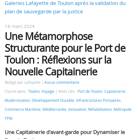
Galeries Lafayette de Toulon après la validation du
plan de sauvegarde par la justice
18 mars 2024
Une Métamorphose
Structurante pour le Port de
Toulon : Réflexions sur la
Nouvelle Capitainerie
Rédigé par Lafayette
Aucun commentaire
Classé dans :
Toulon
,
Voyage
Mots clés :
Port de Toulon
,
Capitainerie
,
Modernisation
,
Développement Durable
,
Infrastructures Portuaires
,
Commerce Maritime
,
Méditerranée
,
Innovation
,
Réhabilitation
,
Métropole
TPM
Une Capitainerie d'avant-garde pour Dynamiser le