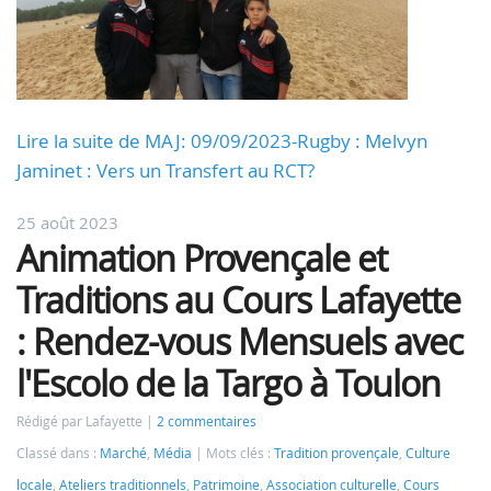
Lire la suite de MAJ: 09/09/2023-Rugby : Melvyn
Jaminet : Vers un Transfert au RCT?
25 août 2023
Animation Provençale et
Traditions au Cours Lafayette
: Rendez-vous Mensuels avec
l'Escolo de la Targo à Toulon
Rédigé par Lafayette
2 commentaires
Classé dans :
Marché
,
Média
Mots clés :
Tradition provençale
,
Culture
locale
,
Ateliers traditionnels
,
Patrimoine
,
Association culturelle
,
Cours