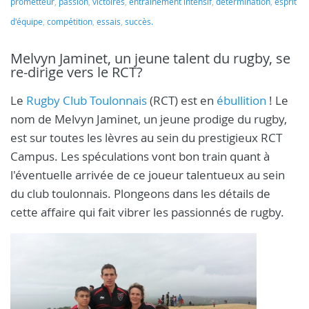
prometteur
,
passion
,
victoires
,
entraînement intensif
,
détermination
,
esprit
d'équipe
,
compétition
,
essais
,
succès.
Melvyn Jaminet, un jeune talent du rugby, se
re-dirige vers le RCT?
Le
Rugby Club Toulonnais
(RCT) est en
ébullition
! Le
nom de Melvyn Jaminet, un jeune prodige du rugby,
est sur toutes les lèvres au sein du prestigieux RCT
Campus. Les spéculations vont bon train quant à
l'éventuelle arrivée de ce joueur talentueux au sein
du club toulonnais. Plongeons dans les détails de
cette affaire qui fait vibrer les passionnés de rugby.