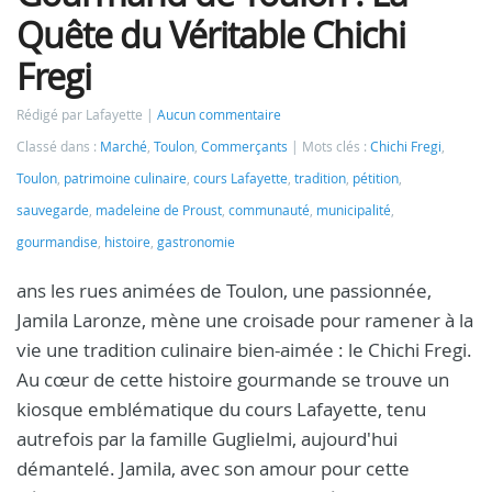
Quête du Véritable Chichi
Fregi
Rédigé par Lafayette
Aucun commentaire
Classé dans :
Marché
,
Toulon
,
Commerçants
Mots clés :
Chichi Fregi
,
Toulon
,
patrimoine culinaire
,
cours Lafayette
,
tradition
,
pétition
,
sauvegarde
,
madeleine de Proust
,
communauté
,
municipalité
,
gourmandise
,
histoire
,
gastronomie
ans les rues animées de Toulon, une passionnée,
Jamila Laronze, mène une croisade pour ramener à la
vie une tradition culinaire bien-aimée : le Chichi Fregi.
Au cœur de cette histoire gourmande se trouve un
kiosque emblématique du cours Lafayette, tenu
autrefois par la famille Guglielmi, aujourd'hui
démantelé. Jamila, avec son amour pour cette