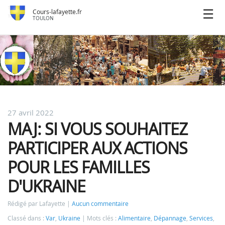
Cours-lafayette.fr
TOULON
27 avril 2022
MAJ: SI VOUS SOUHAITEZ
PARTICIPER AUX ACTIONS
POUR LES FAMILLES
D'UKRAINE
Rédigé par Lafayette
Aucun commentaire
Classé dans :
Var
,
Ukraine
Mots clés :
Alimentaire
,
Dépannage
,
Services
,