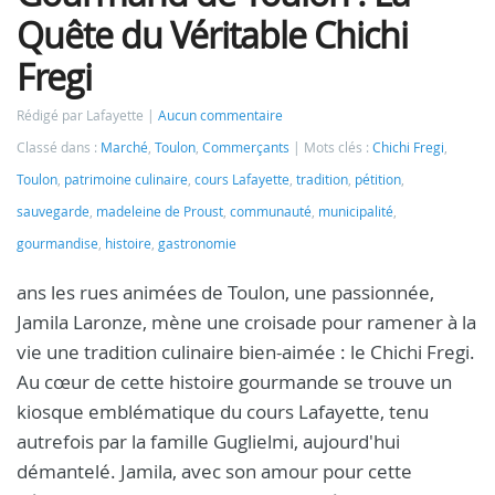
Quête du Véritable Chichi
Fregi
Rédigé par Lafayette
Aucun commentaire
Classé dans :
Marché
,
Toulon
,
Commerçants
Mots clés :
Chichi Fregi
,
Toulon
,
patrimoine culinaire
,
cours Lafayette
,
tradition
,
pétition
,
sauvegarde
,
madeleine de Proust
,
communauté
,
municipalité
,
gourmandise
,
histoire
,
gastronomie
ans les rues animées de Toulon, une passionnée,
Jamila Laronze, mène une croisade pour ramener à la
vie une tradition culinaire bien-aimée : le Chichi Fregi.
Au cœur de cette histoire gourmande se trouve un
kiosque emblématique du cours Lafayette, tenu
autrefois par la famille Guglielmi, aujourd'hui
démantelé. Jamila, avec son amour pour cette