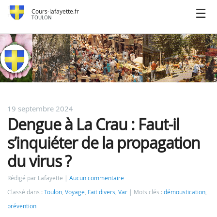
Cours-lafayette.fr
TOULON
19 septembre 2024
Dengue à La Crau : Faut-il
s’inquiéter de la propagation
du virus ?
Rédigé par Lafayette
Aucun commentaire
Classé dans :
Toulon
,
Voyage
,
Fait divers
,
Var
Mots clés :
démoustication
,
prévention