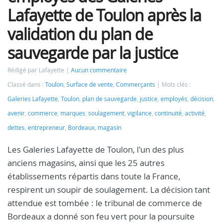
Lafayette de Toulon après la
validation du plan de
sauvegarde par la justice
Rédigé par Lafayette
Aucun commentaire
Classé dans :
Toulon
,
Surface de vente
,
Commerçants
Mots clés :
Galeries Lafayette
,
Toulon
,
plan de sauvegarde
,
justice
,
employés
,
décision
,
avenir
,
commerce
,
marques
,
soulagement
,
vigilance
,
continuité
,
activité
,
dettes
,
entrepreneur
,
Bordeaux
,
magasin
Les Galeries Lafayette de Toulon, l'un des plus
anciens magasins, ainsi que les 25 autres
établissements répartis dans toute la France,
respirent un soupir de soulagement. La décision tant
attendue est tombée : le tribunal de commerce de
Bordeaux a donné son feu vert pour la poursuite