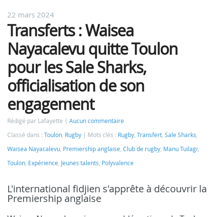
22 mars 2024
Transferts : Waisea
Nayacalevu quitte Toulon
pour les Sale Sharks,
officialisation de son
engagement
Rédigé par Lafayette
Aucun commentaire
Classé dans :
Toulon
,
Rugby
Mots clés :
Rugby
,
Transfert
,
Sale Sharks
,
Waisea Nayacalevu
,
Premiership anglaise
,
Club de rugby
,
Manu Tuilagi
,
Toulon
,
Expérience
,
Jeunes talents
,
Polyvalence
L'international fidjien s'apprête à découvrir la
Premiership anglaise