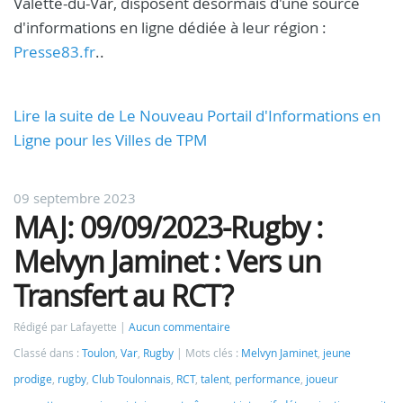
Valette-du-Var, disposent désormais d'une source
d'informations en ligne dédiée à leur région :
Presse83.fr
..
Lire la suite de Le Nouveau Portail d'Informations en
Ligne pour les Villes de TPM
09 septembre 2023
MAJ: 09/09/2023-Rugby :
Melvyn Jaminet : Vers un
Transfert au RCT?
Rédigé par Lafayette
Aucun commentaire
Classé dans :
Toulon
,
Var
,
Rugby
Mots clés :
Melvyn Jaminet
,
jeune
prodige
,
rugby
,
Club Toulonnais
,
RCT
,
talent
,
performance
,
joueur