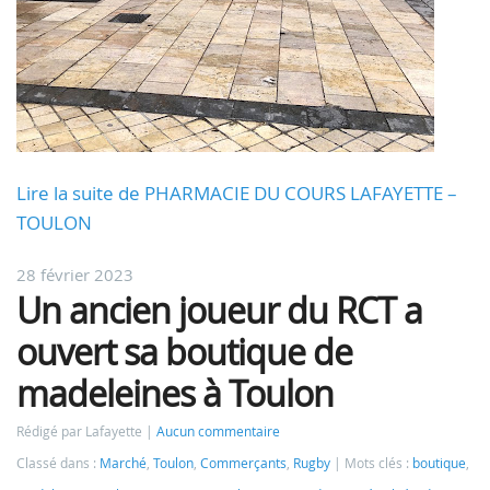
Lire la suite de PHARMACIE DU COURS LAFAYETTE –
TOULON
28 février 2023
Un ancien joueur du RCT a
ouvert sa boutique de
madeleines à Toulon
Rédigé par Lafayette
Aucun commentaire
Classé dans :
Marché
,
Toulon
,
Commerçants
,
Rugby
Mots clés :
boutique
,