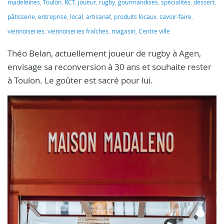
madeleines
,
Toulon
,
RCT
,
joueur
,
rugby
,
gourmandises
,
spécialités
,
dessert
,
pâtisserie
,
entreprise
,
local
,
artisanat
,
produits locaux
,
savoir-faire
,
viennoiseries
,
viennoiseries fraîches
,
magasin
,
Centre ville
Théo Belan, actuellement joueur de rugby à Agen,
envisage sa reconversion à 30 ans et souhaite rester
à Toulon. Le goûter est sacré pour lui.