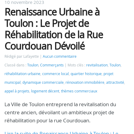
10 novembre 2023
Renaissance Urbaine à
Toulon : Le Projet de
Réhabilitation de la Rue
Courdouan Dévoilé
Rédigé par Lafayette
Aucun commentaire
Classé dans :
Toulon
,
Commerçants
Mots clés :
revitalisation
,
Toulon
,
réhabilitation urbaine
,
commerce local
,
quartier historique
,
projet
municipal
,
dynamique commerciale
,
rénovation immobilière
,
attractivité
,
appel à projets
,
logement décent
,
thèmes commerciaux
La Ville de Toulon entreprend la revitalisation du
centre ancien, dévoilant un ambitieux projet de
réhabilitation pour la rue Courdouan.
Lire la suite de Renaissance Urbaine à Toulon : Le