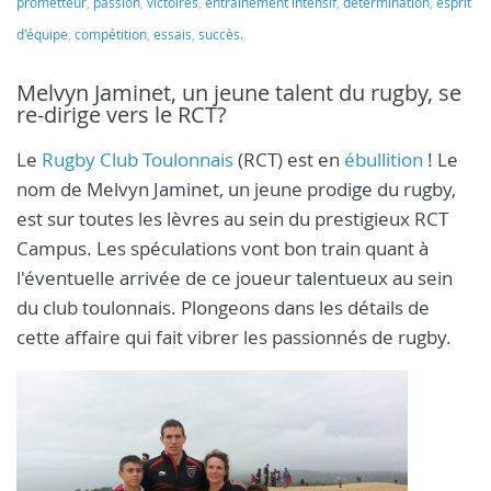
prometteur
,
passion
,
victoires
,
entraînement intensif
,
détermination
,
esprit
d'équipe
,
compétition
,
essais
,
succès.
Melvyn Jaminet, un jeune talent du rugby, se
re-dirige vers le RCT?
Le
Rugby Club Toulonnais
(RCT) est en
ébullition
! Le
nom de Melvyn Jaminet, un jeune prodige du rugby,
est sur toutes les lèvres au sein du prestigieux RCT
Campus. Les spéculations vont bon train quant à
l'éventuelle arrivée de ce joueur talentueux au sein
du club toulonnais. Plongeons dans les détails de
cette affaire qui fait vibrer les passionnés de rugby.