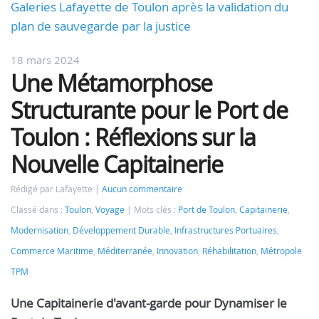
Galeries Lafayette de Toulon après la validation du
plan de sauvegarde par la justice
18 mars 2024
Une Métamorphose
Structurante pour le Port de
Toulon : Réflexions sur la
Nouvelle Capitainerie
Rédigé par Lafayette
Aucun commentaire
Classé dans :
Toulon
,
Voyage
Mots clés :
Port de Toulon
,
Capitainerie
,
Modernisation
,
Développement Durable
,
Infrastructures Portuaires
,
Commerce Maritime
,
Méditerranée
,
Innovation
,
Réhabilitation
,
Métropole
TPM
Une Capitainerie d'avant-garde pour Dynamiser le