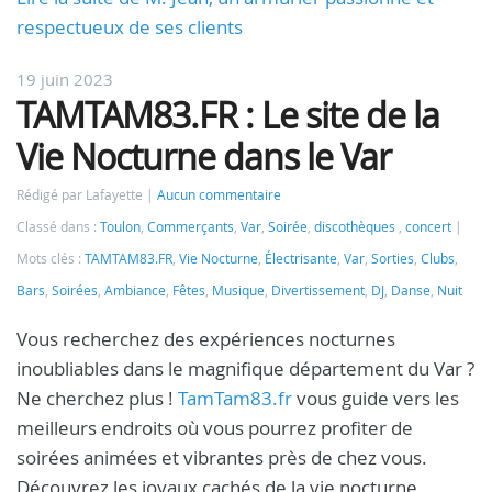
respectueux de ses clients
19 juin 2023
TAMTAM83.FR : Le site de la
Vie Nocturne dans le Var
Rédigé par Lafayette
Aucun commentaire
Classé dans :
Toulon
,
Commerçants
,
Var
,
Soirée
,
discothèques
,
concert
Mots clés :
TAMTAM83.FR
,
Vie Nocturne
,
Électrisante
,
Var
,
Sorties
,
Clubs
,
Bars
,
Soirées
,
Ambiance
,
Fêtes
,
Musique
,
Divertissement
,
DJ
,
Danse
,
Nuit
Vous recherchez des expériences nocturnes
inoubliables dans le magnifique département du Var ?
Ne cherchez plus !
TamTam83.fr
vous guide vers les
meilleurs endroits où vous pourrez profiter de
soirées animées et vibrantes près de chez vous.
Découvrez les joyaux cachés de la vie nocturne