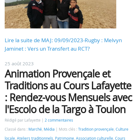
Lire la suite de MAJ: 09/09/2023-Rugby : Melvyn
Jaminet : Vers un Transfert au RCT?
25 août 2023
Animation Provençale et
Traditions au Cours Lafayette
: Rendez-vous Mensuels avec
l'Escolo de la Targo à Toulon
Rédigé par Lafayette
2 commentaires
Classé dans :
Marché
,
Média
Mots clés :
Tradition provençale
,
Culture
locale
,
Ateliers traditionnels
,
Patrimoine
,
Association culturelle
,
Cours