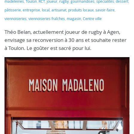
madeleines
,
Toulon
,
RCT
,
joueur
,
rugby
,
gourmandises
,
spécialités
,
dessert
,
pâtisserie
,
entreprise
,
local
,
artisanat
,
produits locaux
,
savoir-faire
,
viennoiseries
,
viennoiseries fraîches
,
magasin
,
Centre ville
Théo Belan, actuellement joueur de rugby à Agen,
envisage sa reconversion à 30 ans et souhaite rester
à Toulon. Le goûter est sacré pour lui.