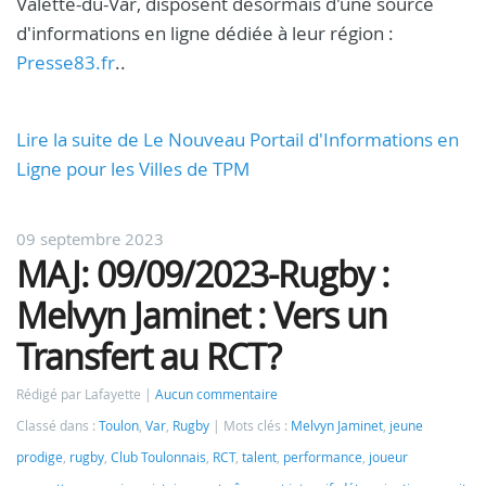
Valette-du-Var, disposent désormais d'une source
d'informations en ligne dédiée à leur région :
Presse83.fr
..
Lire la suite de Le Nouveau Portail d'Informations en
Ligne pour les Villes de TPM
09 septembre 2023
MAJ: 09/09/2023-Rugby :
Melvyn Jaminet : Vers un
Transfert au RCT?
Rédigé par Lafayette
Aucun commentaire
Classé dans :
Toulon
,
Var
,
Rugby
Mots clés :
Melvyn Jaminet
,
jeune
prodige
,
rugby
,
Club Toulonnais
,
RCT
,
talent
,
performance
,
joueur