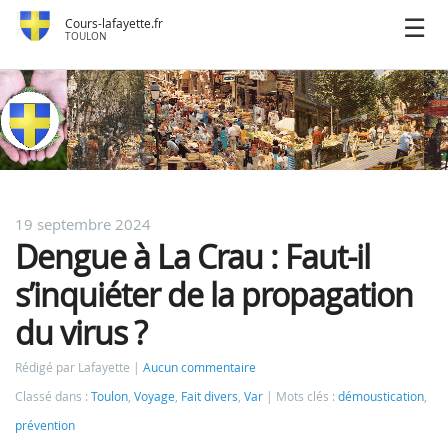
Cours-lafayette.fr
TOULON
19 septembre 2024
Dengue à La Crau : Faut-il
s’inquiéter de la propagation
du virus ?
Rédigé par Lafayette
Aucun commentaire
Classé dans :
Toulon
,
Voyage
,
Fait divers
,
Var
Mots clés :
démoustication
,
prévention