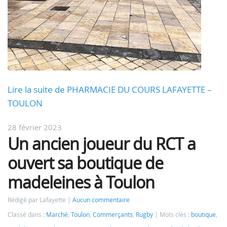
Lire la suite de PHARMACIE DU COURS LAFAYETTE –
TOULON
28 février 2023
Un ancien joueur du RCT a
ouvert sa boutique de
madeleines à Toulon
Rédigé par Lafayette
Aucun commentaire
Classé dans :
Marché
,
Toulon
,
Commerçants
,
Rugby
Mots clés :
boutique
,