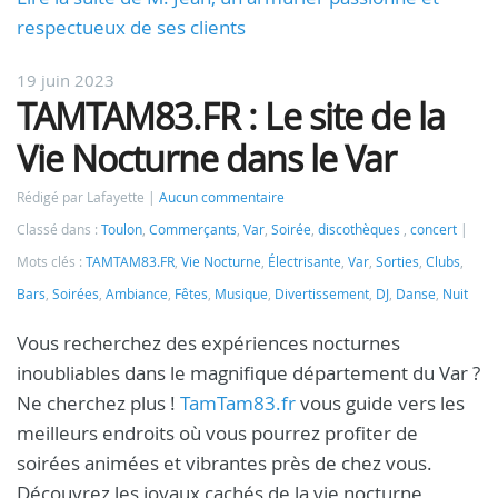
respectueux de ses clients
19 juin 2023
TAMTAM83.FR : Le site de la
Vie Nocturne dans le Var
Rédigé par Lafayette
Aucun commentaire
Classé dans :
Toulon
,
Commerçants
,
Var
,
Soirée
,
discothèques
,
concert
Mots clés :
TAMTAM83.FR
,
Vie Nocturne
,
Électrisante
,
Var
,
Sorties
,
Clubs
,
Bars
,
Soirées
,
Ambiance
,
Fêtes
,
Musique
,
Divertissement
,
DJ
,
Danse
,
Nuit
Vous recherchez des expériences nocturnes
inoubliables dans le magnifique département du Var ?
Ne cherchez plus !
TamTam83.fr
vous guide vers les
meilleurs endroits où vous pourrez profiter de
soirées animées et vibrantes près de chez vous.
Découvrez les joyaux cachés de la vie nocturne