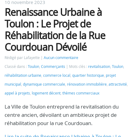
10 novembre 2023
Renaissance Urbaine à
Toulon : Le Projet de
Réhabilitation de la Rue
Courdouan Dévoilé
Rédigé par Lafayette
Aucun commentaire
Classé dans :
Toulon
,
Commerçants
Mots clés :
revitalisation
,
Toulon
,
réhabilitation urbaine
,
commerce local
,
quartier historique
,
projet
municipal
,
dynamique commerciale
,
rénovation immobilière
,
attractivité
,
appel à projets
,
logement décent
,
thèmes commerciaux
La Ville de Toulon entreprend la revitalisation du
centre ancien, dévoilant un ambitieux projet de
réhabilitation pour la rue Courdouan.
Lire la suite de Renaissance Urbaine à Toulon : Le