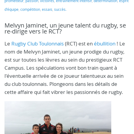
prometteur
,
passion
,
victoires
,
entraînement intensif
,
détermination
,
esprit
d'équipe
,
compétition
,
essais
,
succès.
Melvyn Jaminet, un jeune talent du rugby, se
re-dirige vers le RCT?
Le
Rugby Club Toulonnais
(RCT) est en
ébullition
! Le
nom de Melvyn Jaminet, un jeune prodige du rugby,
est sur toutes les lèvres au sein du prestigieux RCT
Campus. Les spéculations vont bon train quant à
l'éventuelle arrivée de ce joueur talentueux au sein
du club toulonnais. Plongeons dans les détails de
cette affaire qui fait vibrer les passionnés de rugby.