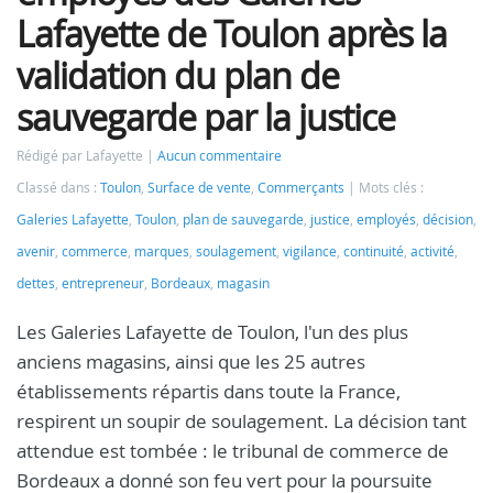
Lafayette de Toulon après la
validation du plan de
sauvegarde par la justice
Rédigé par Lafayette
Aucun commentaire
Classé dans :
Toulon
,
Surface de vente
,
Commerçants
Mots clés :
Galeries Lafayette
,
Toulon
,
plan de sauvegarde
,
justice
,
employés
,
décision
,
avenir
,
commerce
,
marques
,
soulagement
,
vigilance
,
continuité
,
activité
,
dettes
,
entrepreneur
,
Bordeaux
,
magasin
Les Galeries Lafayette de Toulon, l'un des plus
anciens magasins, ainsi que les 25 autres
établissements répartis dans toute la France,
respirent un soupir de soulagement. La décision tant
attendue est tombée : le tribunal de commerce de
Bordeaux a donné son feu vert pour la poursuite