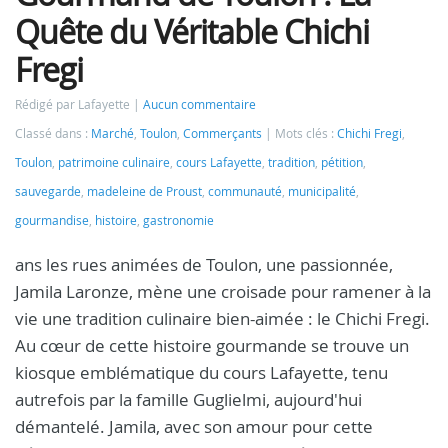
Quête du Véritable Chichi
Fregi
Rédigé par Lafayette
Aucun commentaire
Classé dans :
Marché
,
Toulon
,
Commerçants
Mots clés :
Chichi Fregi
,
Toulon
,
patrimoine culinaire
,
cours Lafayette
,
tradition
,
pétition
,
sauvegarde
,
madeleine de Proust
,
communauté
,
municipalité
,
gourmandise
,
histoire
,
gastronomie
ans les rues animées de Toulon, une passionnée,
Jamila Laronze, mène une croisade pour ramener à la
vie une tradition culinaire bien-aimée : le Chichi Fregi.
Au cœur de cette histoire gourmande se trouve un
kiosque emblématique du cours Lafayette, tenu
autrefois par la famille Guglielmi, aujourd'hui
démantelé. Jamila, avec son amour pour cette