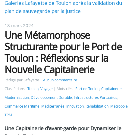
Galeries Lafayette de Toulon après la validation du
plan de sauvegarde par la justice
18 mars 2024
Une Métamorphose
Structurante pour le Port de
Toulon : Réflexions sur la
Nouvelle Capitainerie
Rédigé par Lafayette
Aucun commentaire
Classé dans :
Toulon
,
Voyage
Mots clés :
Port de Toulon
,
Capitainerie
,
Modernisation
,
Développement Durable
,
Infrastructures Portuaires
,
Commerce Maritime
,
Méditerranée
,
Innovation
,
Réhabilitation
,
Métropole
TPM
Une Capitainerie d'avant-garde pour Dynamiser le