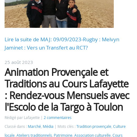
Lire la suite de MAJ: 09/09/2023-Rugby : Melvyn
Jaminet : Vers un Transfert au RCT?
25 août 2023
Animation Provençale et
Traditions au Cours Lafayette
: Rendez-vous Mensuels avec
l'Escolo de la Targo à Toulon
Rédigé par Lafayette
2 commentaires
Classé dans :
Marché
,
Média
Mots clés :
Tradition provençale
,
Culture
locale
,
Ateliers traditionnels
,
Patrimoine
,
Association culturelle
,
Cours