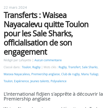
22 mars 2024
Transferts : Waisea
Nayacalevu quitte Toulon
pour les Sale Sharks,
officialisation de son
engagement
Rédigé par Lafayette
Aucun commentaire
Classé dans :
Toulon
,
Rugby
Mots clés :
Rugby
,
Transfert
,
Sale Sharks
,
Waisea Nayacalevu
,
Premiership anglaise
,
Club de rugby
,
Manu Tuilagi
,
Toulon
,
Expérience
,
Jeunes talents
,
Polyvalence
L'international fidjien s'apprête à découvrir la
Premiership anglaise