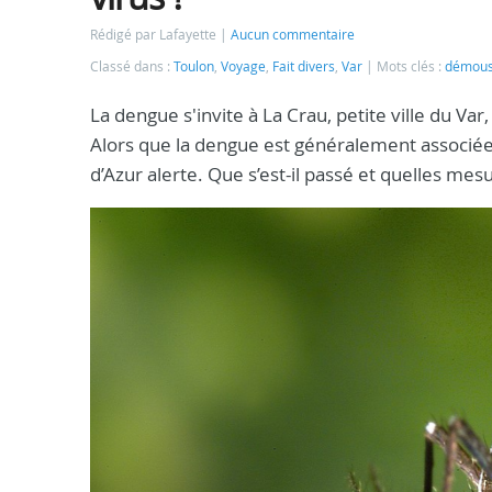
Rédigé par Lafayette
Aucun commentaire
Classé dans :
Toulon
,
Voyage
,
Fait divers
,
Var
Mots clés :
démoust
La dengue s'invite à La Crau, petite ville du Var
Alors que la dengue est généralement associée 
d’Azur alerte. Que s’est-il passé et quelles me