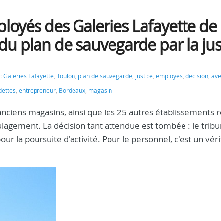
oyés des Galeries Lafayette de
 du plan de sauvegarde par la jus
 :
Galeries Lafayette
,
Toulon
,
plan de sauvegarde
,
justice
,
employés
,
décision
,
ave
dettes
,
entrepreneur
,
Bordeaux
,
magasin
 anciens magasins, ainsi que les 25 autres établissements r
ulagement. La décision tant attendue est tombée : le tribu
 la poursuite d'activité. Pour le personnel, c'est un véri