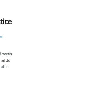
tice
nir
,
épartis
nal de
table