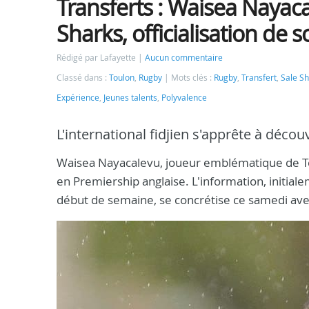
Transferts : Waisea Nayaca
Sharks, officialisation d
Rédigé par Lafayette
Aucun commentaire
Classé dans :
Toulon
,
Rugby
Mots clés :
Rugby
,
Transfert
,
Sale S
Expérience
,
Jeunes talents
,
Polyvalence
L'international fidjien s'apprête à décou
Waisea Nayacalevu, joueur emblématique de Toul
en Premiership anglaise. L'information, initial
début de semaine, se concrétise ce samedi avec