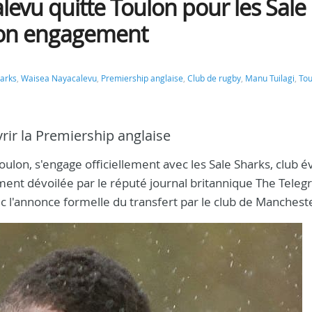
levu quitte Toulon pour les Sale
e son engagement
harks
,
Waisea Nayacalevu
,
Premiership anglaise
,
Club de rugby
,
Manu Tuilagi
,
Tou
vrir la Premiership anglaise
on, s'engage officiellement avec les Sale Sharks, club é
ement dévoilée par le réputé journal britannique The Teleg
 l'annonce formelle du transfert par le club de Manchest