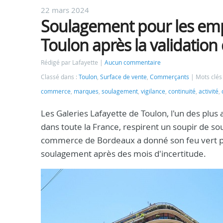
22 mars 2024
Soulagement pour les empl
Toulon après la validation
Rédigé par Lafayette
Aucun commentaire
Classé dans :
Toulon
,
Surface de vente
,
Commerçants
Mots clés
commerce
,
marques
,
soulagement
,
vigilance
,
continuité
,
activité
,
Les Galeries Lafayette de Toulon, l'un des plus
dans toute la France, respirent un soupir de so
commerce de Bordeaux a donné son feu vert pour
soulagement après des mois d'incertitude.