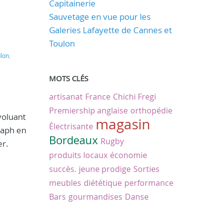
Capitainerie
Sauvetage en vue pour les
Galeries Lafayette de Cannes et
Toulon
lon
,
MOTS CLÉS
artisanat
France
Chichi Fregi
Premiership anglaise
orthopédie
voluant
magasin
Électrisante
raph en
Bordeaux
Rugby
er.
produits locaux
économie
succès.
jeune prodige
Sorties
meubles
diététique
performance
Bars
gourmandises
Danse