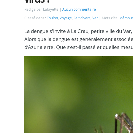
Rédigé par Lafayette
Aucun commentaire
Classé dans :
Toulon
,
Voyage
,
Fait divers
,
Var
Mots clés :
démoust
La dengue s'invite à La Crau, petite ville du Var
Alors que la dengue est généralement associée 
d’Azur alerte. Que s’est-il passé et quelles me