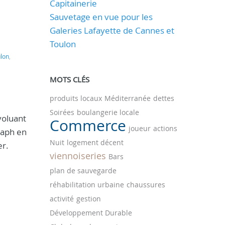
Capitainerie
Sauvetage en vue pour les
Galeries Lafayette de Cannes et
Toulon
lon
,
MOTS CLÉS
produits locaux
Méditerranée
dettes
Soirées
boulangerie locale
voluant
Commerce
joueur
actions
raph en
Nuit
logement décent
er.
viennoiseries
Bars
plan de sauvegarde
réhabilitation urbaine
chaussures
activité
gestion
Développement Durable