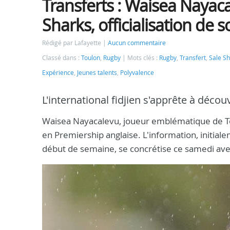
Transferts : Waisea Nayaca
Sharks, officialisation d
Rédigé par Lafayette
Aucun commentaire
Classé dans :
Toulon
,
Rugby
Mots clés :
Rugby
,
Transfert
,
Sale S
Expérience
,
Jeunes talents
,
Polyvalence
L'international fidjien s'apprête à décou
Waisea Nayacalevu, joueur emblématique de Toul
en Premiership anglaise. L'information, initial
début de semaine, se concrétise ce samedi avec