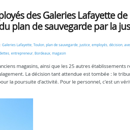
oyés des Galeries Lafayette de
 du plan de sauvegarde par la jus
 :
Galeries Lafayette
,
Toulon
,
plan de sauvegarde
,
justice
,
employés
,
décision
,
ave
dettes
,
entrepreneur
,
Bordeaux
,
magasin
 anciens magasins, ainsi que les 25 autres établissements r
ulagement. La décision tant attendue est tombée : le tribu
 la poursuite d'activité. Pour le personnel, c'est un véri