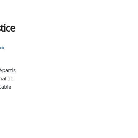
tice
nir
,
épartis
nal de
table