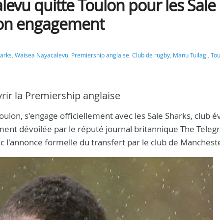
levu quitte Toulon pour les Sale
e son engagement
harks
,
Waisea Nayacalevu
,
Premiership anglaise
,
Club de rugby
,
Manu Tuilagi
,
Tou
vrir la Premiership anglaise
on, s'engage officiellement avec les Sale Sharks, club é
ement dévoilée par le réputé journal britannique The Teleg
 l'annonce formelle du transfert par le club de Manchest