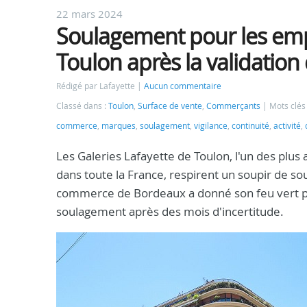
22 mars 2024
Soulagement pour les empl
Toulon après la validation
Rédigé par Lafayette
Aucun commentaire
Classé dans :
Toulon
,
Surface de vente
,
Commerçants
Mots clés
commerce
,
marques
,
soulagement
,
vigilance
,
continuité
,
activité
,
Les Galeries Lafayette de Toulon, l'un des plus
dans toute la France, respirent un soupir de so
commerce de Bordeaux a donné son feu vert pour
soulagement après des mois d'incertitude.