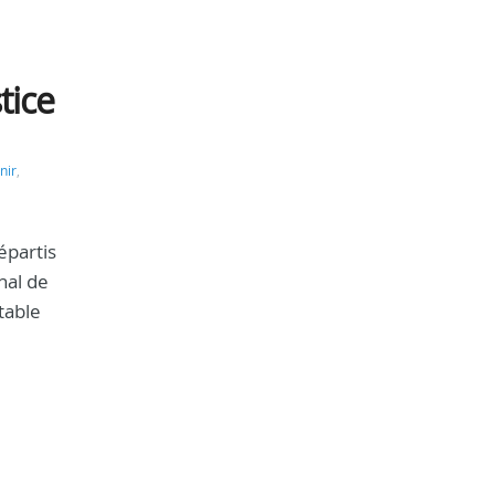
tice
nir
,
épartis
nal de
table