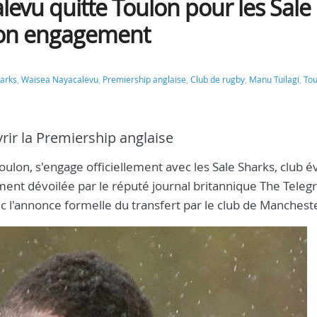
levu quitte Toulon pour les Sale
e son engagement
harks
,
Waisea Nayacalevu
,
Premiership anglaise
,
Club de rugby
,
Manu Tuilagi
,
Tou
vrir la Premiership anglaise
on, s'engage officiellement avec les Sale Sharks, club é
ement dévoilée par le réputé journal britannique The Teleg
 l'annonce formelle du transfert par le club de Manchest