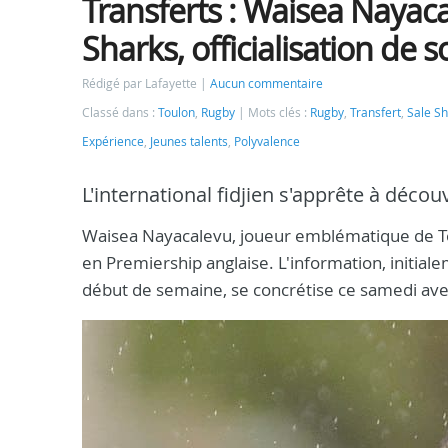
Transferts : Waisea Nayaca
Sharks, officialisation d
Rédigé par Lafayette
Aucun commentaire
Classé dans :
Toulon
,
Rugby
Mots clés :
Rugby
,
Transfert
,
Sale S
Expérience
,
Jeunes talents
,
Polyvalence
L'international fidjien s'apprête à décou
Waisea Nayacalevu, joueur emblématique de Toul
en Premiership anglaise. L'information, initial
début de semaine, se concrétise ce samedi avec