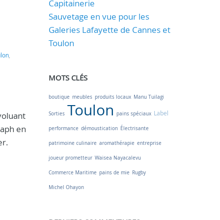
Capitainerie
Sauvetage en vue pour les
Galeries Lafayette de Cannes et
Toulon
lon
,
MOTS CLÉS
boutique
meubles
produits locaux
Manu Tuilagi
Toulon
Label
voluant
Sorties
pains spéciaux
raph en
performance
démoustication
Électrisante
er.
patrimoine culinaire
aromathérapie
entreprise
joueur prometteur
Waisea Nayacalevu
Commerce Maritime
pains de mie
Rugby
Michel Ohayon