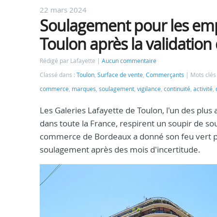
22 mars 2024
Soulagement pour les empl
Toulon après la validation
Rédigé par Lafayette
Aucun commentaire
Classé dans :
Toulon
,
Surface de vente
,
Commerçants
Mots clés
commerce
,
marques
,
soulagement
,
vigilance
,
continuité
,
activité
,
Les Galeries Lafayette de Toulon, l'un des plus
dans toute la France, respirent un soupir de so
commerce de Bordeaux a donné son feu vert pour
soulagement après des mois d'incertitude.