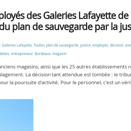
oyés des Galeries Lafayette de
 du plan de sauvegarde par la jus
 :
Galeries Lafayette
,
Toulon
,
plan de sauvegarde
,
justice
,
employés
,
décision
,
ave
dettes
,
entrepreneur
,
Bordeaux
,
magasin
 anciens magasins, ainsi que les 25 autres établissements r
ulagement. La décision tant attendue est tombée : le tribu
 la poursuite d'activité. Pour le personnel, c'est un véri