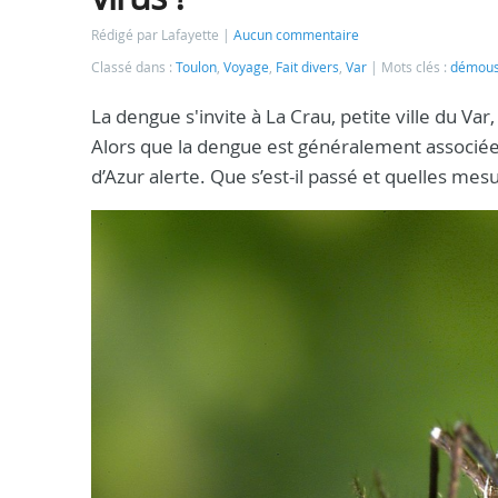
Rédigé par Lafayette
Aucun commentaire
Classé dans :
Toulon
,
Voyage
,
Fait divers
,
Var
Mots clés :
démoust
La dengue s'invite à La Crau, petite ville du Var
Alors que la dengue est généralement associée 
d’Azur alerte. Que s’est-il passé et quelles me